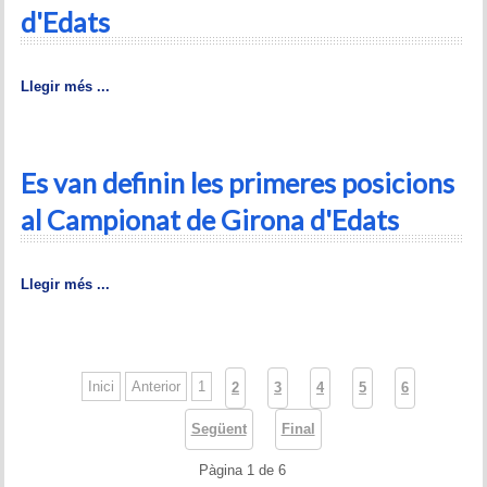
d'Edats
Llegir més ...
Es van definin les primeres posicions
al Campionat de Girona d'Edats
Llegir més ...
Inici
Anterior
1
2
3
4
5
6
Següent
Final
Pàgina 1 de 6