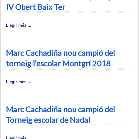
IV Obert Baix Ter
Historial del torneig Montgrí
Torneig de Nadal
Llegir més ...
Historial del torneig de Nadal
Torneig Social
Marc Cachadiña nou campió del
Historial del torneig social
torneig l'escolar Montgrí 2018
Torneig Llampec
Llegir més ...
Historial del torneig llampec
Escacs Actius
Marc Cachadiña nou campió del
INFORMACIÓ
Torneig escolar de Nadal
Història del club
Llegir més ...