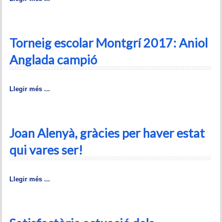
Memòries
Teoria i problemes
Torneig escolar Montgrí 2017: Aniol
Obertures
Anglada campió
Problemes
Llegir més ...
Tàctica
Llibres
Joan Alenyà, gràcies per haver estat
Altres tornejos
qui vares ser!
Llegir més ...