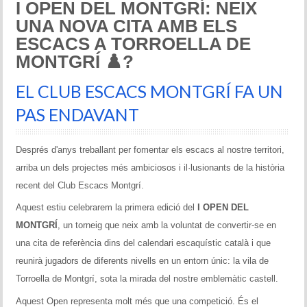
I OPEN DEL MONTGRÍ: NEIX
Historial del torneig Montgrí
UNA NOVA CITA AMB ELS
ESCACS A TORROELLA DE
Torneig de Nadal
MONTGRÍ ♟️?
Historial del torneig de Nadal
EL CLUB ESCACS MONTGRÍ FA UN
Torneig Social
PAS ENDAVANT
Historial del torneig social
Després d'anys treballant per fomentar els escacs al nostre territori,
Torneig Llampec
arriba un dels projectes més ambiciosos i il·lusionants de la història
recent del Club Escacs Montgrí.
Historial del torneig llampec
Aquest estiu celebrarem la primera edició del
I OPEN DEL
Escacs Actius
MONTGRÍ
, un torneig que neix amb la voluntat de convertir-se en
una cita de referència dins del calendari escaquístic català i que
INFORMACIÓ
reunirà jugadors de diferents nivells en un entorn únic: la vila de
Torroella de Montgrí, sota la mirada del nostre emblemàtic castell.
Història del club
Aquest Open representa molt més que una competició. És el