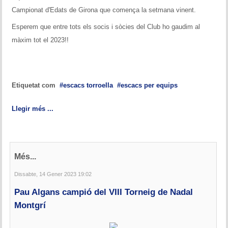
Campionat d'Edats de Girona que comença la setmana vinent.
Esperem que entre tots els socis i sòcies del Club ho gaudim al
màxim tot el 2023!!
Etiquetat com
escacs torroella
escacs per equips
Llegir més ...
Més...
Dissabte, 14 Gener 2023 19:02
Pau Algans campió del VIII Torneig de Nadal
Montgrí