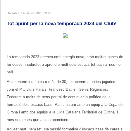
Dissabte, 14 Gener 2023 19:12
Tot apunt per la nova temporada 2023 del Club!
La temporada 2023 arrenca amb energia nova, amb moltes ganes de
fer coses, i sobretot a aprendre molt dels escacs tot passar-nos-ho
bé!!
Augmentem les fitxes a més de 30, recuperem a antics jugadors
com el MC Lluís Parals, Francesc Batlle i Genís Regencós.
Federem a molts de nens per tal de continuar la política de la
formació dels escacs base. Participarem amb un equip a la Copa de
Girona i amb dos equips a la Lliga Catalana Territorial de Girona. I
més sorpreses que aniran apareixen ...
Aquest matí hem fet una sessió formativa d'escacs base de cares al