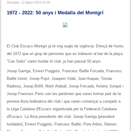
Dissabte, 12 Agost 2023 15:28
1972 - 2022: 50 anys i Medalla del Montgrí
El Club Escacs Montgrí ja té mig segle de vigència. D'ençà de l'estiu
del 1972 que un grup de persones que es trobaven al bar de la plaça
"Can Sidro" varen fundar el club, ja han passat 50 anys.
Josep Garriga, Ernest Puiggrós, Francesc Batlle Forcada, Francesc
Batlle Lloret, Josep Pujol, Joaquim Vidal, Joan Auquer, Tomàs
Radresa, Josep Bofill, Martí Alaball, Josep Forcada, Asterio Junqué i
Josep Francesc Peris són les perdones que varen formar part de la
primera llista federativa del club i que varen començar a competir a
la Lliga Catalana d'Escacs organitzada per la Federació Catalana
d'Escacs. La llista presidents del club: Josep Garriga (president
fundador), Ernest Puiggrós, Francesc Batlle, Pere Arbós, Ramon