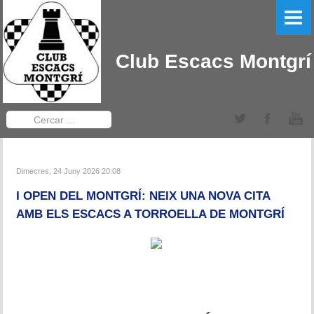
PORTADA
EL CLUB
Club Escacs Montgrí
LLIGA CATALANA
Equips Sèniors
Cercar
...
Equips Sub-12
TORNEIGS DEL CLUB
Dimecres, 24 Juny 2026 20:08
I OPEN DEL MONTGRÍ: NEIX UNA NOVA CITA
Obert Baix Ter IRT Sub 2200
AMB ELS ESCACS A TORROELLA DE MONTGRÍ
Bases 2022
Historial Obert Baix Ter
Torneig d'Edats Montgrí