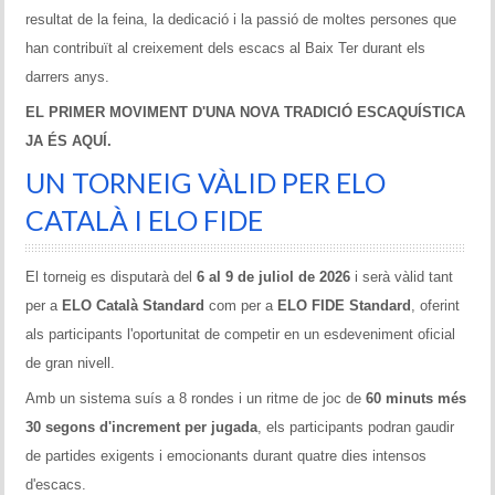
Memòries
resultat de la feina, la dedicació i la passió de moltes persones que
han contribuït al creixement dels escacs al Baix Ter durant els
Teoria i problemes
darrers anys.
Obertures
EL PRIMER MOVIMENT D'UNA NOVA TRADICIÓ ESCAQUÍSTICA
JA ÉS AQUÍ.
Problemes
UN TORNEIG VÀLID PER ELO
Tàctica
CATALÀ I ELO FIDE
Llibres
El torneig es disputarà del
6 al 9 de juliol de 2026
i serà vàlid tant
Altres tornejos
per a
ELO Català Standard
com per a
ELO FIDE Standard
, oferint
als participants l'oportunitat de competir en un esdeveniment oficial
de gran nivell.
Amb un sistema suís a 8 rondes i un ritme de joc de
60 minuts més
30 segons d'increment per jugada
, els participants podran gaudir
de partides exigents i emocionants durant quatre dies intensos
d'escacs.