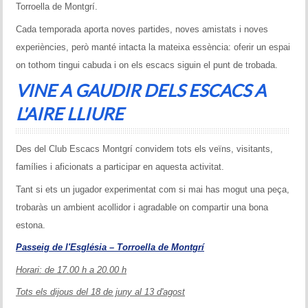
Torroella de Montgrí.
Cada temporada aporta noves partides, noves amistats i noves
experiències, però manté intacta la mateixa essència: oferir un espai
on tothom tingui cabuda i on els escacs siguin el punt de trobada.
VINE A GAUDIR DELS ESCACS A
L'AIRE LLIURE
Des del Club Escacs Montgrí convidem tots els veïns, visitants,
famílies i aficionats a participar en aquesta activitat.
Tant si ets un jugador experimentat com si mai has mogut una peça,
trobaràs un ambient acollidor i agradable on compartir una bona
estona.
Passeig de l'Església – Torroella de Montgrí
Horari: de 17.00 h a 20.00 h
Tots els dijous del 18 de juny al 13 d'agost