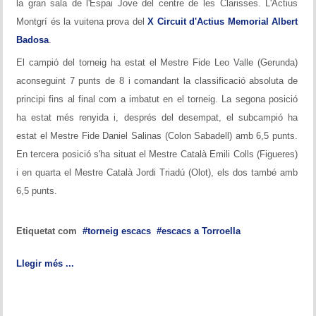
la gran sala de l'Espai Jove del centre de les Clarisses. L'Actius
Montgrí és la vuitena prova del
X Circuit d'Actius Memorial Albert
Badosa
.
El campió del torneig ha estat el Mestre Fide Leo Valle (Gerunda)
aconseguint 7 punts de 8 i comandant la classificació absoluta de
principi fins al final com a imbatut en el torneig. La segona posició
ha estat més renyida i, després del desempat, el subcampió ha
estat el Mestre Fide Daniel Salinas (Colon Sabadell) amb 6,5 punts.
En tercera posició s'ha situat el Mestre Català Emili Colls (Figueres)
i en quarta el Mestre Català Jordi Triadú (Olot), els dos també amb
6,5 punts.
Etiquetat com
torneig escacs
escacs a Torroella
Llegir més ...