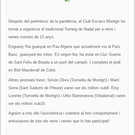
Després del parèntesis de la pandèmia, el Club Escacs Montgrí ha
tornat a organitzar el tradicional Torneig de Nadal per a nens i
nenes menors de 12 anys.
Enguany l'ha guanyat en Pau Algans que actualment viu al País
Basc, guanyant-les totes. En segon lloc ha estat en Lluc Guerra
de Sant Feliu de Boada a un punt del campió. I completa el podi
en Biel Masdevall de Celrà.
Altres premiats foren: Simón Oliva (Torroella de Montgrí) i Martí
Serra (Sant Sadurní de l'Heure) varen ser els millors sub8. Eloy
Lorente (Torroella de Montgrí) i Urko Barrenetxea (Viladamat) varen
ser els millors sub10.
Agraïm a tots ells l'assistència i sobretot al bon comportament i
entusiasme de tots els nens i nenes que hi han participat!