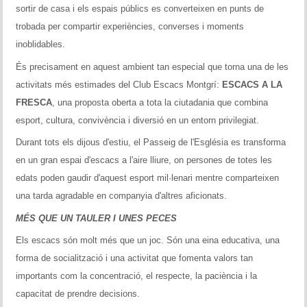
sortir de casa i els espais públics es converteixen en punts de
trobada per compartir experiències, converses i moments
inoblidables.
És precisament en aquest ambient tan especial que torna una de les
activitats més estimades del Club Escacs Montgrí:
ESCACS A LA
FRESCA
, una proposta oberta a tota la ciutadania que combina
esport, cultura, convivència i diversió en un entorn privilegiat.
Durant tots els dijous d'estiu, el Passeig de l'Església es transforma
en un gran espai d'escacs a l'aire lliure, on persones de totes les
edats poden gaudir d'aquest esport mil·lenari mentre comparteixen
una tarda agradable en companyia d'altres aficionats.
MÉS QUE UN TAULER I UNES PECES
Els escacs són molt més que un joc. Són una eina educativa, una
forma de socialització i una activitat que fomenta valors tan
importants com la concentració, el respecte, la paciència i la
capacitat de prendre decisions.