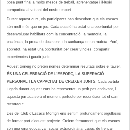
posa punt final a molts mesos de treball, aprenentatge i il·lusió
compartida al voltant del nostre esport.
Durant aquest curs, els participants han descobert que els escacs
són molt més que un joc. Cada sessió ha estat una oportunitat per
desenvolupar habilitats com la concentració, la memòria, la
paciència, la presa de decisions i la confiança en un mateix. Però,
sobretot, ha estat una oportunitat per crear vincles, compartir
experiències i gaudir junts.
Aquest torneig no pretén només determinar resultats sobre el tauler.
ÉS UNA CELEBRACIÓ DE L’ESFORÇ, LA SUPERACIÓ
PERSONAL I LA CAPACITAT DE CREIXER JUNTS.
Cada partida
jugada durant aquest curs ha representat un petit pas endavant, i
aquesta jornada serà el moment perfecte per reconèixer tot el camí
recorregut.
Des del Club d’Escacs Montgrí ens sentim profundament orgullosos
de formar part d’aquest projecte. Creiem fermament que els escacs
són una eina educativa i social extraordinària, capaç de trencar