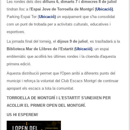
Les rondes dels dies
dilluns 6, dimarts 7 i dimecres 8 de juliol
tindran lloc a l'
Espai Jove de Torroella de Montgrí (
Ubicació)
,
Parking Espai Ter (
Ubicació)
un equipament que s'ha consolidat
com un punt de trobada per a activitats culturals, educatives i
esportives.
La jornada final del torneig, el
dijous 9 de juliol
, es traslladarà a la
Biblioteca Mar de Llibres de l'Estartit (
Ubicació)
, un espai
emblemàtic que acollirà les últimes rondes i la cloenda d'aquesta
primera edició.
Aquesta distribució permet que l'Open arribi a diferents punts del
municipi i reforça la voluntat del Club Escacs Montgrí de continuar
apropant els escacs a tota la comunitat.
TORROELLA DE MONTGRÍ I L'ESTARTIT S'UNEIXEN PER
ACOLLIR EL PRIMER OPEN DEL MONTGRÍ.
US HI ESPEREM!