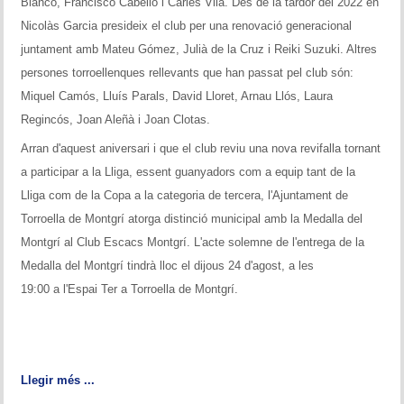
Blanco, Francisco Cabello i Carles Vilà. Des de la tardor del 2022 en
Nicolàs Garcia presideix el club per una renovació generacional
juntament amb Mateu Gómez, Julià de la Cruz i Reiki Suzuki. Altres
persones torroellenques rellevants que han passat pel club són:
Miquel Camós, Lluís Parals, David Lloret, Arnau Llós, Laura
Regincós, Joan Aleñà i Joan Clotas.
Arran d'aquest aniversari i que el club reviu una nova revifalla tornant
a participar a la Lliga, essent guanyadors com a equip tant de la
Lliga com de la Copa a la categoria de tercera, l'Ajuntament de
Torroella de Montgrí atorga distinció municipal amb la Medalla del
Montgrí al Club Escacs Montgrí. L'acte solemne de l'entrega de la
Medalla del Montgrí tindrà lloc el dijous 24 d'agost, a les
19:00 a l'Espai Ter a Torroella de Montgrí.
Llegir més ...