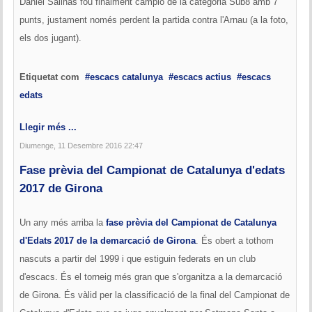
Daniel Salinas fou finalment campió de la categoria Sub8 amb 7
punts, justament només perdent la partida contra l'Arnau (a la foto,
els dos jugant).
Etiquetat com
escacs catalunya
escacs actius
escacs
edats
Llegir més ...
Diumenge, 11 Desembre 2016 22:47
Fase prèvia del Campionat de Catalunya d'edats
2017 de Girona
Un any més arriba la
fase prèvia del Campionat de Catalunya
d'Edats 2017 de la demarcació de Girona
. És obert a tothom
nascuts a partir del 1999 i que estiguin federats en un club
d'escacs. És el torneig més gran que s'organitza a la demarcació
de Girona. És vàlid per la classificació de la final del Campionat de