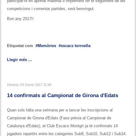
participar-hi en aportar material o implement fer el seguiment de les
competicions i comentar partides, serà benvingut.
Bon any 2017!!
Etiquetat com
Memòries
escacs torroella
Llegir més ...
Dimarts, 03 Gener 2017 11:45
14 confirmats al Campionat de Girona d'Edats
Quan sols falta una setmana per a tancar les inscripcions al
Campionat de Girona d'Edats (Fase prèvia al Campionat de
Catalunya d'Edats), el Club Escacs Montgrí ja té confirmats 14
jugadors repartits entre les categories Sub8, Sub10, Sub12 i Sub14.