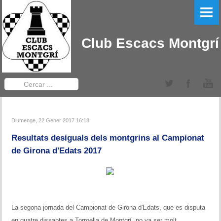
PORTADA
EL CLUB
Club Escacs Montgrí
LLIGA CATALANA
Equips Sèniors
Cercar
...
Equips Sub-12
TORNEIGS DEL CLUB
Diumenge, 22 Gener 2017 16:18
Resultats desiguals dels montgrins al Campionat
Obert Baix Ter IRT Sub 2200
de Girona d'Edats 2017
Bases 2022
Historial Obert Baix Ter
Torneig d'Edats Montgrí
La segona jornada del Campionat de Girona d'Edats, que es disputa
en quatre dissabtes a Torroella de Montgrí, no va ser molt