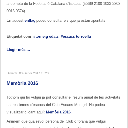
al compte de la Federació Catalana d'Escacs (ES89 2100 1033 3202
0013 0574).
En aquest
enllaç
podeu consultar els que ja estan apuntats.
Etiquetat com
torneig edats
escacs torroella
Llegir més ...
Dimarts, 03 Gener 2017 15:23
Memòria 2016
Tothom qui ho vulgui ja pot consultar el resum anual de les activitats
i altres temes d'escacs del Club Escacs Montgrí. Ho podeu
visualitzar clicant aquí:
Memòria 2016
.
Animem que qualsevol persona del Club o forana que vulgui