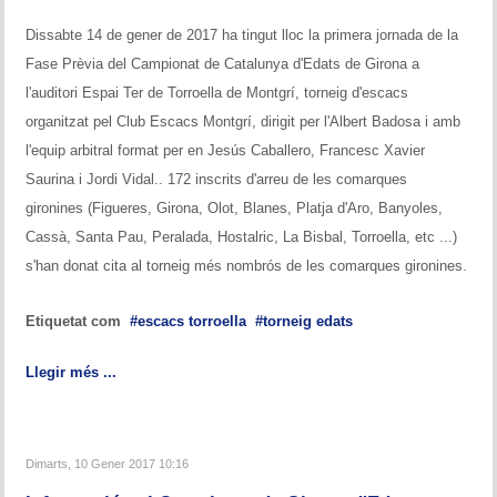
Dissabte 14 de gener de 2017 ha tingut lloc la primera jornada de la
Fase Prèvia del Campionat de Catalunya d'Edats de Girona a
l'auditori Espai Ter de Torroella de Montgrí, torneig d'escacs
organitzat pel Club Escacs Montgrí, dirigit per l'Albert Badosa i amb
l'equip arbitral format per en Jesús Caballero, Francesc Xavier
Saurina i Jordi Vidal.. 172 inscrits d'arreu de les comarques
gironines (Figueres, Girona, Olot, Blanes, Platja d'Aro, Banyoles,
Cassà, Santa Pau, Peralada, Hostalric, La Bisbal, Torroella, etc ...)
s'han donat cita al torneig més nombrós de les comarques gironines.
Etiquetat com
escacs torroella
torneig edats
Llegir més ...
Dimarts, 10 Gener 2017 10:16