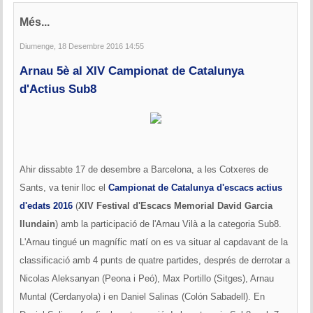
Més...
Diumenge, 18 Desembre 2016 14:55
Arnau 5è al XIV Campionat de Catalunya
d'Actius Sub8
Ahir dissabte 17 de desembre a Barcelona, a les Cotxeres de
Sants, va tenir lloc el
Campionat de Catalunya d'escacs actius
d'edats 2016
(
XIV Festival d'Escacs Memorial David Garcia
Ilundain
) amb la participació de l'Arnau Vilà a la categoria Sub8.
L'Arnau tingué un magnífic matí on es va situar al capdavant de la
classificació amb 4 punts de quatre partides, després de derrotar a
Nicolas Aleksanyan (Peona i Peó), Max Portillo (Sitges), Arnau
Muntal (Cerdanyola) i en Daniel Salinas (Colón Sabadell). En