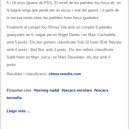
5 i 14 anys (quatre de P5!!). El nivell de les partides fou força alt, no
hi hagué ningú que perdé per un escac i mat del pastor, i a partir de
la tercera ronda totes les partides foren força igualades.
Finalment el campió fou l'Arnau Vilà amb un complet 6 partides
guanyades de 6, seguit per en Roger Danés i en Marc Cachadiña
amb 5 punts. Els dos primers classificats Sub 10 foren l'Èrik Reynés
amb 4 punts i Biel Ros amb 3 punts. Els dos millors classificats
Sub8 foren en Marc Jurca i en Marc Deusedes, els dos amb 4
punts.
Resultats i classificació:
chess-results.com
Etiquetat com
torneig nadal
escacs escolars
escacs
torroella
Llegir més ...