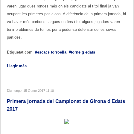
Memòries
varen jugar dues rondes més on els candidats al títol final ja van
ocupant les primeres posicions. A diferència de la primera jornada, hi
Teoria i problemes
va haver més partides llargues on fins i tot alguns jugadors varen
Obertures
tenir problemes de temps per a poder-se defensar de les seves
partides.
Problemes
Etiquetat com
escacs torroella
torneig edats
Tàctica
Llegir més ...
Llibres
Altres tornejos
Diumenge, 15 Gener 2017 11:10
Primera jornada del Campionat de Girona d'Edats
2017