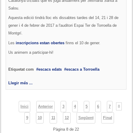
Catalunya d'Edats que es juga anualment per Setmana Santa a
Salou.
Aquesta edició tindrà lloc els dissabtes tardes del 14, 21 i 28 de
gener i 4 de febrer de 2017 a l'auditori Espai Ter de Torroella de
Montgrí.
Les
inscripcions estan obertes
finns el 10 de gener.
Us animem a participar-hi!
Etiquetat com
escacs edats
escacs a Torroella
Llegir més ...
8
Inici
Anterior
3
4
5
6
7
9
10
11
12
Següent
Final
Pàgina 8 de 22