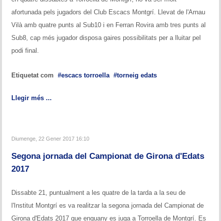
Historial del torneig Montgrí
afortunada pels jugadors del Club Escacs Montgrí. Llevat de l'Arnau
Vilà amb quatre punts al Sub10 i en Ferran Rovira amb tres punts al
Torneig de Nadal
Sub8, cap més jugador disposa gaires possibilitats per a lluitar pel
podi final.
Historial del torneig de Nadal
Torneig Social
Etiquetat com
escacs torroella
torneig edats
Historial del torneig social
Llegir més ...
Torneig Llampec
Historial del torneig llampec
Diumenge, 22 Gener 2017 16:10
Segona jornada del Campionat de Girona d'Edats
Escacs Actius
2017
INFORMACIÓ
Dissabte 21, puntualment a les quatre de la tarda a la seu de
Història del club
l'Institut Montgrí es va realitzar la segona jornada del Campionat de
Girona d'Edats 2017 que enguany es juga a Torroella de Montgrí. Es