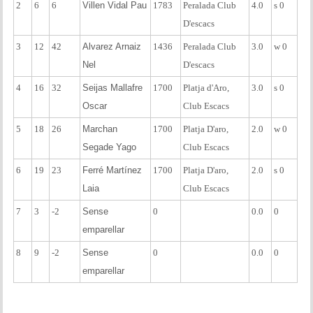
2
6
6
Villen Vidal Pau
1783
Peralada Club
4.0
s 0
D'escacs
3
12
42
Alvarez Arnaiz
1436
Peralada Club
3.0
w 0
Nel
D'escacs
4
16
32
Seijas Mallafre
1700
Platja d'Aro,
3.0
s 0
Oscar
Club Escacs
5
18
26
Marchan
1700
Platja D'aro,
2.0
w 0
Segade Yago
Club Escacs
6
19
23
Ferré Martínez
1700
Platja D'aro,
2.0
s 0
Laia
Club Escacs
7
3
-2
Sense
0
0.0
0
emparellar
8
9
-2
Sense
0
0.0
0
emparellar