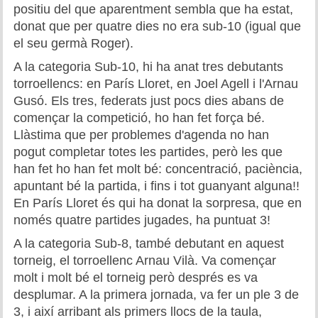
Memòries
positiu del que aparentment sembla que ha estat,
donat que per quatre dies no era sub-10 (igual que
Teoria i problemes
el seu germà Roger).
A la categoria Sub-10, hi ha anat tres debutants
Obertures
torroellencs: en París Lloret, en Joel Agell i l'Arnau
Gusó. Els tres, federats just pocs dies abans de
Problemes
començar la competició, ho han fet força bé.
Tàctica
Llàstima que per problemes d'agenda no han
pogut completar totes les partides, però les que
Llibres
han fet ho han fet molt bé: concentració, paciència,
apuntant bé la partida, i fins i tot guanyant alguna!!
Altres tornejos
En París Lloret és qui ha donat la sorpresa, que en
només quatre partides jugades, ha puntuat 3!
A la categoria Sub-8, també debutant en aquest
torneig, el torroellenc Arnau Vilà. Va començar
molt i molt bé el torneig però després es va
desplumar. A la primera jornada, va fer un ple 3 de
3, i així arribant als primers llocs de la taula,