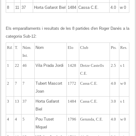
8
11
37
Horta Gafarot Biel
1484
Cassa C.E.
4.0
w 0
Els emparallaments i resultats de les 8 partides d'en Roger Danés a la
categoria Sub-12:
Rd.
T.
Núm.
Nom
Elo
Club
Pts.
Res.
Ini.
1
22
46
Vila Prada Jordi
1428
Dotze Castells
2.5
s 1
C.E.
2
7
7
Tubert Mascort
1772
Cassa C.E.
4.0
w 0
Joan
3
13
37
Horta Gafarot
1484
Cassa C.E.
3.0
s 1
Biel
4
4
5
Pou Tuset
1796
Gerunda, C.E.
4.0
w 0
Miquel