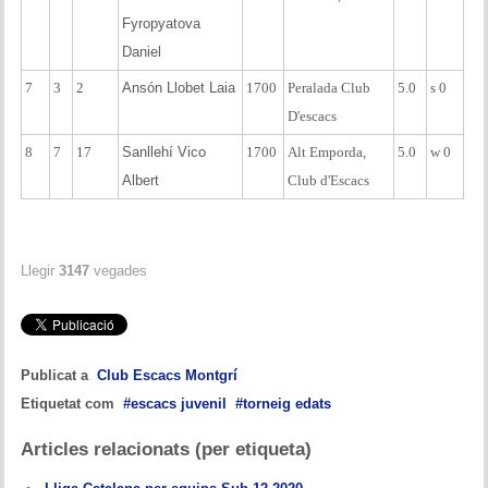
Fyropyatova
Daniel
7
3
2
Ansón Llobet Laia
1700
Peralada Club
5.0
s 0
D'escacs
8
7
17
Sanllehí Vico
1700
Alt Emporda,
5.0
w 0
Albert
Club d'Escacs
Llegir
3147
vegades
Publicat a
Club Escacs Montgrí
Etiquetat com
escacs juvenil
torneig edats
Articles relacionats (per etiqueta)