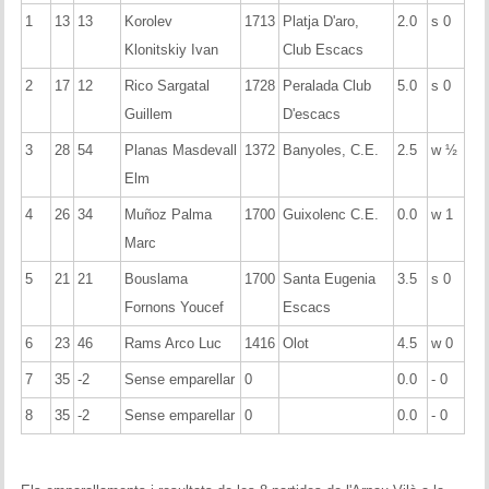
1
13
13
Korolev
1713
Platja D'aro,
2.0
s 0
Klonitskiy Ivan
Club Escacs
2
17
12
Rico Sargatal
1728
Peralada Club
5.0
s 0
Guillem
D'escacs
3
28
54
Planas Masdevall
1372
Banyoles, C.E.
2.5
w ½
Elm
4
26
34
Muñoz Palma
1700
Guixolenc C.E.
0.0
w 1
Marc
5
21
21
Bouslama
1700
Santa Eugenia
3.5
s 0
Fornons Youcef
Escacs
6
23
46
Rams Arco Luc
1416
Olot
4.5
w 0
7
35
-2
Sense emparellar
0
0.0
- 0
8
35
-2
Sense emparellar
0
0.0
- 0