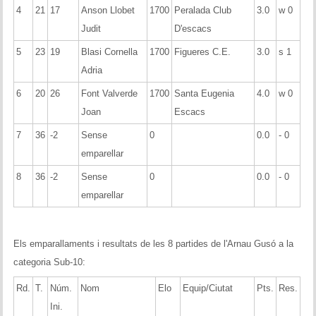
4
21
17
Anson Llobet
1700
Peralada Club
3.0
w 0
Judit
D'escacs
5
23
19
Blasi Cornella
1700
Figueres C.E.
3.0
s 1
Adria
6
20
26
Font Valverde
1700
Santa Eugenia
4.0
w 0
Joan
Escacs
7
36
-2
Sense
0
0.0
- 0
emparellar
8
36
-2
Sense
0
0.0
- 0
emparellar
Els emparallaments i resultats de les 8 partides de l'Arnau Gusó a la
categoria Sub-10:
Rd.
T.
Núm.
Nom
Elo
Equip/Ciutat
Pts.
Res.
Ini.