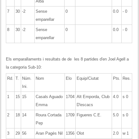
Alba
7
30
-2
Sense
0
0.0
- 0
emparellar
8
30
-2
Sense
0
0.0
- 0
emparellar
Els emparallaments i resultats de de les 8 partides d'en Joel Agell a
la categoria Sub-10:
Rd.
T.
Núm.
Nom
Elo
Equip/Ciutat
Pts.
Res.
Ini.
1
15
15
Casals Aguado
1704
Alt Emporda, Club
4.0
s 0
Emma
D'escacs
2
18
14
Roura Cortada
1709
Figueres C.E.
5.0
s 0
Pep
3
29
56
Aran Pagès Nil
1356
Olot
2.0
w 1