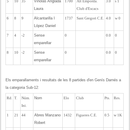
5
10
35
Viñolas Anglada
1700
Alt Emporda.
3.0
s 1
Laura
Club d'Escacs
6
8
9
Alcantarilla I
1737
Sant Gregori C.E.
4.0
w 0
López Daniel
7
4
-2
Sense
0
0.0
0
emparellar
8
10
-2
Sense
0
0.0
0
emparellar
Els emparallaments i resultats de les 8 partides d'en Genís Darnés a
la categoria Sub-12:
Rd.
T.
Núm.
Nom
Elo
Club
Pts.
Res.
Ini.
1
21
44
Abres Manzano
1432
Figueres C.E.
0.5
w 1K
Robert