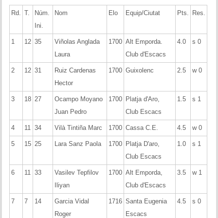
Rd.
T.
Núm.
Nom
Elo
Equip/Ciutat
Pts.
Res.
Ini.
1
12
35
Viñolas Anglada
1700
Alt Emporda.
4.0
s 0
Laura
Club d'Escacs
2
12
31
Ruiz Cardenas
1700
Guixolenc
2.5
w 0
Hector
3
18
27
Ocampo Moyano
1700
Platja d'Aro,
1.5
s 1
Juan Pedro
Club Escacs
4
11
34
Vilà Tintiña Marc
1700
Cassa C.E.
4.5
w 0
5
15
25
Lara Sanz Paola
1700
Platja D'aro,
1.0
s 1
Club Escacs
6
11
33
Vasilev Tepfilov
1700
Alt Emporda,
3.5
w 1
Iliyan
Club d'Escacs
7
7
14
Garcia Vidal
1716
Santa Eugenia
4.5
s 0
Roger
Escacs