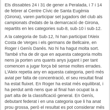
Historial del torneig Montgrí
Els dissabtes 24 i 31 de gener a Peralada, i 7 i 14
de febrer al Centre Cívic de Santa Eugènia
Torneig de Nadal
(Girona), varen participar set jugadors del club als
campionats d'edats de la demarcació de Girona,
Historial del torneig de Nadal
repartits en les categories sub-8, sub-10 i sub-12
.
A la categoria de Sub-12, hi han participat l'Aleix
Torneig Social
Costa de Verges i els germans de Bellcaire, en
Historial del torneig social
Roger i Genís Danés. No hi ha hagut molta sort.
També s'ha de dir que en aquesta categoria molts
Torneig Llampec
nens ja porten uns quants anys jugant i per tant
comencen a jugar força bé sense moltes errades.
Historial del torneig llampec
L'Aleix repetia any en aquesta categoria, però més
aviat per falta de concentració, el seu resultat final
Escacs Actius
ha estat fluixet. En Roger ha estat més equilibrat, i
ha perdut amb nens que al final han ocupat la a
INFORMACIÓ
part alta de la classificació general. En Genís,
debutant federat i en una categoria que li ha anat
Història del club
prou grossa, però el resultat es pot considerar més