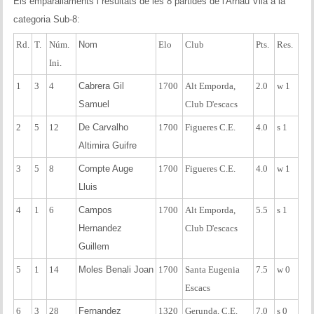
Els emparallaments i resultats de les 8 partides de l'Arnau Vilà a la
categoria Sub-8:
Rd.
T.
Núm.
Nom
Elo
Club
Pts.
Res.
Ini.
1
3
4
Cabrera Gil
1700
Alt Emporda,
2.0
w 1
Samuel
Club D'escacs
2
5
12
De Carvalho
1700
Figueres C.E.
4.0
s 1
Altimira Guifre
3
5
8
Compte Auge
1700
Figueres C.E.
4.0
w 1
Lluis
4
1
6
Campos
1700
Alt Emporda,
5.5
s 1
Hernandez
Club D'escacs
Guillem
5
1
14
Moles Benali Joan
1700
Santa Eugenia
7.5
w 0
Escacs
6
3
28
Fernandez
1320
Gerunda, C.E.
7.0
s 0