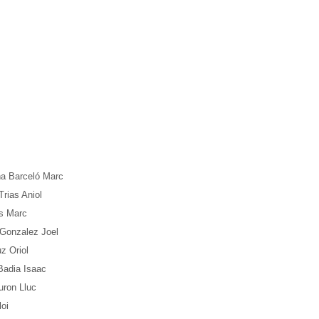
a Barceló Marc
rias Aniol
s Marc
Gonzalez Joel
z Oriol
adia Isaac
uron Lluc
oi