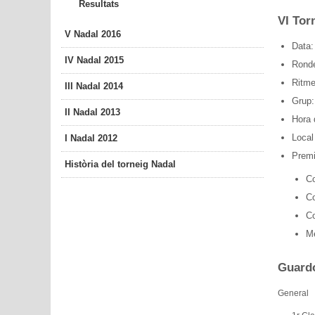
Resultats
VI Tor
V Nadal 2016
Data:
IV Nadal 2015
Ronde
Ritme
III Nadal 2014
Grup:
II Nadal 2013
Hora d
Local
I Nadal 2012
Premi
Història del torneig Nadal
Co
Co
Co
Me
Guard
General