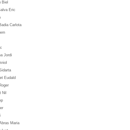
 Biel
alva Eric
n
adia Carlota
lem
c
a Jordi
niol
Sidarta
et Eudald
Roger
 Nil
ep
er
i
 Abras Maria