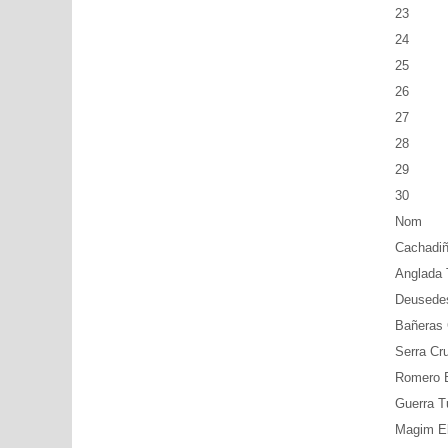
23
24
25
26
27
28
29
30
Nom
Cachadiñ
Anglada T
Deusede
Bañeras 
Serra Cru
Romero B
Guerra T
Magim El