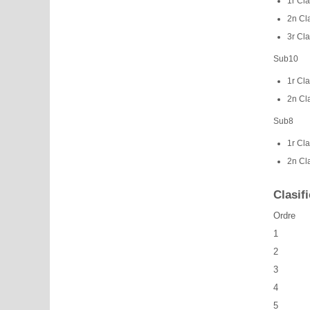
1r Cla
2n Cla
3r Cl
Sub10
1r Cla
2n Cla
Sub8
1r Cla
2n Cla
Clasifi
Ordre
1
2
3
4
5