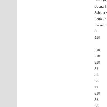
Ros Grau
Guerra T
Sabater 
Serra Cr
Lozano S
Gr
S10
S10
S10
S10
S8
S8
S8
10
S10
S8
S8