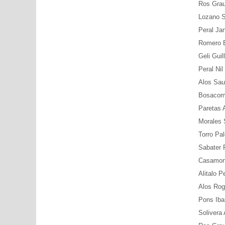
Ros Grau
Lozano S
Peral Ja
Romero B
Geli Guil
Peral Nil
Alos Sau
Bosacom
Paretas A
Morales 
Torro Pal
Sabater 
Casamort
Alitalo P
Alos Rog
Pons Iba
Solivera