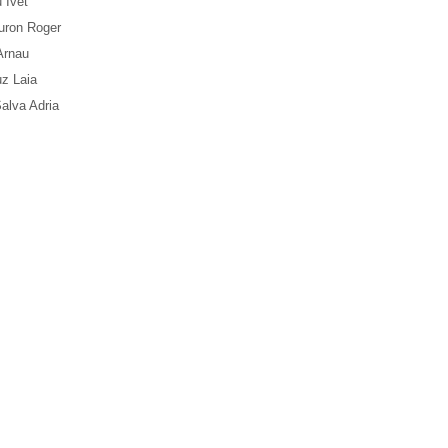
 Ivet
uron Roger
Arnau
uz Laia
alva Adria