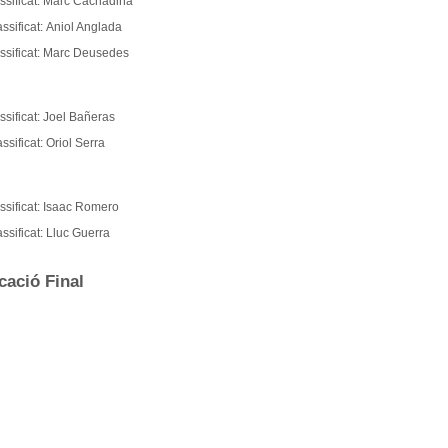
ssificat: Marc Cachadiña
ssificat: Aniol Anglada
assificat: Marc Deusedes
ssificat: Joel Bañeras
ssificat: Oriol Serra
ssificat: Isaac Romero
ssificat: Lluc Guerra
cació Final