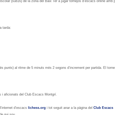
escolar (sub16) de la zona del Baix Ter a jugar tornejos d’escacs online amb 
a tarda:
s punts) al ritme de 5 minuts més 2 segons d’increment per partida. El torne
s i aficionats del Club Escacs Montgrí.
 d’internet d’escacs
lichess.org
i tot seguit anar a la pàgina del
Club Escacs
de qui sou.