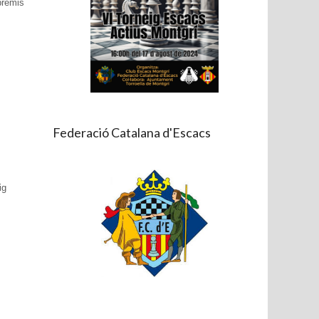
premis
Federació Catalana d'Escacs
ig