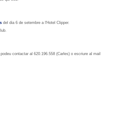
s
del dia 6 de setembre a l'Hotel Clipper.
Club.
podeu contactar al 620.196.558 (Carles) o escriure al mail