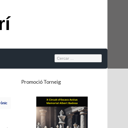
rí
Promoció Torneig
rònic