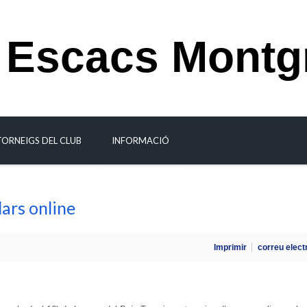
 Escacs Montg
TORNEIGS DEL CLUB
INFORMACIÓ
lars online
Imprimir
correu elect