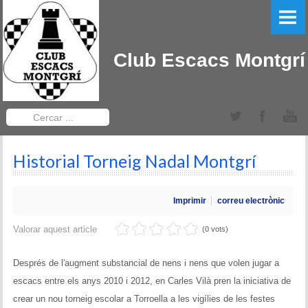
PORTADA
EL CLUB
Club Escacs Montgrí
LLIGA CATALANA
Equips Sèniors
Cercar
...
Equips Sub-12
Historial Torneig Nadal Montgrí
TORNEIGS DEL CLUB
Obert Baix Ter IRT Sub 2200
Imprimir
correu electrònic
Bases 2022
Valorar aquest article
(0 vots)
Historial Obert Baix Ter
Després de l'augment substancial de nens i nens que volen jugar a
escacs entre els anys 2010 i 2012, en Carles Vilà pren la iniciativa de
Torneig d'Edats Montgrí
crear un nou torneig escolar a Torroella a les vigílies de les festes