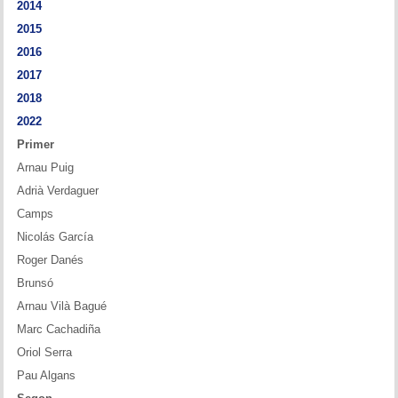
2014
Memòries
2015
Teoria i problemes
2016
2017
Obertures
2018
2022
Problemes
Primer
Tàctica
Arnau Puig
Adrià Verdaguer
Llibres
Camps
Nicolás García
Altres tornejos
Roger Danés
Brunsó
Arnau Vilà Bagué
Marc Cachadiña
Oriol Serra
Pau Algans