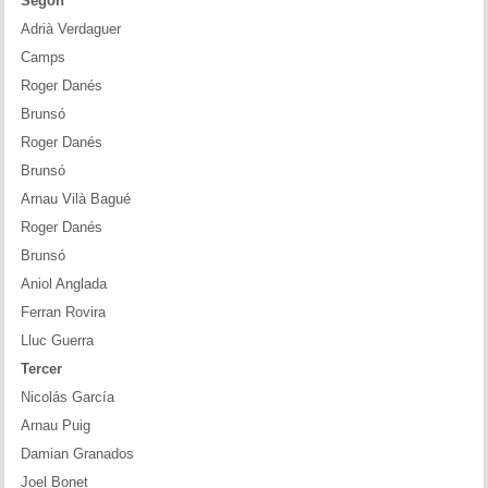
Segon
Adrià Verdaguer
Camps
Roger Danés
Brunsó
Roger Danés
Brunsó
Arnau Vilà Bagué
Roger Danés
Brunsó
Aniol Anglada
Ferran Rovira
Lluc Guerra
Tercer
Nicolás García
Arnau Puig
Damian Granados
Joel Bonet