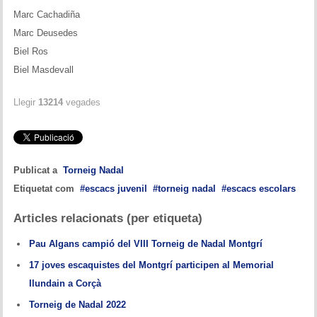
Marc Cachadiña
Marc Deusedes
Biel Ros
Biel Masdevall
Llegir
13214
vegades
Publicat a
Torneig Nadal
Etiquetat com
escacs juvenil
torneig nadal
escacs escolars
Articles relacionats (per etiqueta)
Pau Algans campió del VIII Torneig de Nadal Montgrí
17 joves escaquistes del Montgrí participen al Memorial
Ilundain a Corçà
Torneig de Nadal 2022