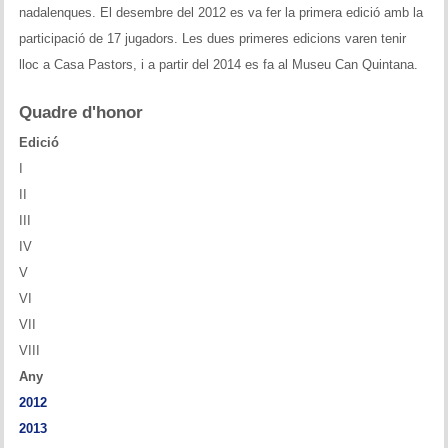
nadalenques. El desembre del 2012 es va fer la primera edició amb la
Historial del torneig Montgrí
participació de 17 jugadors. Les dues primeres edicions varen tenir
Torneig de Nadal
lloc a Casa Pastors, i a partir del 2014 es fa al Museu Can Quintana.
Historial del torneig de Nadal
Quadre d'honor
Edició
Torneig Social
I
Historial del torneig social
II
III
Torneig Llampec
IV
V
Historial del torneig llampec
VI
VII
Escacs Actius
VIII
INFORMACIÓ
Any
2012
Història del club
2013