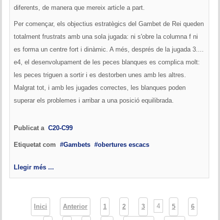
diferents, de manera que mereix article a part.
Per començar, els objectius estratègics del Gambet de Rei queden
totalment frustrats amb una sola jugada: ni s'obre la columna f ni
es forma un centre fort i dinàmic. A més, després de la jugada 3....
e4, el desenvolupament de les peces blanques es complica molt:
les peces triguen a sortir i es destorben unes amb les altres.
Malgrat tot, i amb les jugades correctes, les blanques poden
superar els problemes i arribar a una posició equilibrada.
Publicat a
C20-C99
Etiquetat com
Gambets
obertures escacs
Llegir més ...
4
Inici
Anterior
1
2
3
5
6