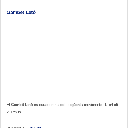
Memòries
Gambet Letó
Teoria i problemes
Obertures
Problemes
Tàctica
Llibres
Altres tornejos
El
Gambit Letó
es caracteritza pels següents moviments:
1. e4 e5
2. Cf3 f5