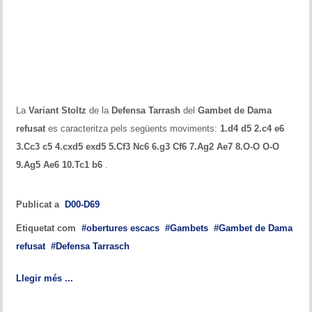
Historial del torneig Montgrí
Torneig de Nadal
Historial del torneig de Nadal
Torneig Social
La
Variant Stoltz
de la
Defensa Tarrash
del
Gambet de Dama
refusat
es caracteritza pels següents moviments:
1.d4 d5 2.c4 e6
Historial del torneig social
3.Cc3 c5 4.cxd5 exd5 5.Cf3 Nc6 6.g3 Cf6 7.Ag2 Ae7 8.O-O O-O
Torneig Llampec
9.Ag5 Ae6 10.Tc1 b6
.
Historial del torneig llampec
Publicat a
D00-D69
Escacs Actius
Etiquetat com
obertures escacs
Gambets
Gambet de Dama
refusat
Defensa Tarrasch
INFORMACIÓ
Llegir més ...
Història del club