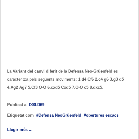
La
Variant del canvi diferit
de la
Defensa Neo-Grüenfeld
es
caracteritza pels següents moviments:
1.d4 Cf6 2.c4 g6 3.g3 d5
4.Ag2 Ag7 5.Cf3 O-O 6.cxd5 Cxd5 7.O-O c5 8.dxc5
.
Publicat a
D00-D69
Etiquetat com
Defensa NeoGrüenfeld
obertures escacs
Llegir més ...