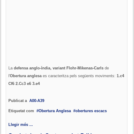
La
defensa anglo-índia, variant Flohr-Mikenas-Carls
de
l'
Obertura anglesa
es caracteritza pels següents moviments:
1.c4
Cf6 2.Cc3 e6 3.e4
Publicat a
A00-A39
Etiquetat com
Obertura Anglesa
obertures escacs
Llegir més ...