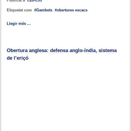
Publicat a
C20-C99
Etiquetat com
Gambets
obertures escacs
Llegir més ...
Obertura anglesa: defensa anglo-índia, sistema
de l’eriçó