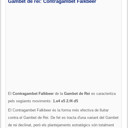
Gambet de rei: Contragambet Falkbeer
El
Contragambet Falkbeer
de la
Gambet de Rei
es caracteritza
pels següents moviments:
1.e4 e5 2.f4 d5
El Contragambet Falkbeer és la forma més efectiva de lluitar
contra el Gambet de Rei. De fet es tracta d'una variant del Gambet
de rei declinat, però els plantejaments estratègics són totalment