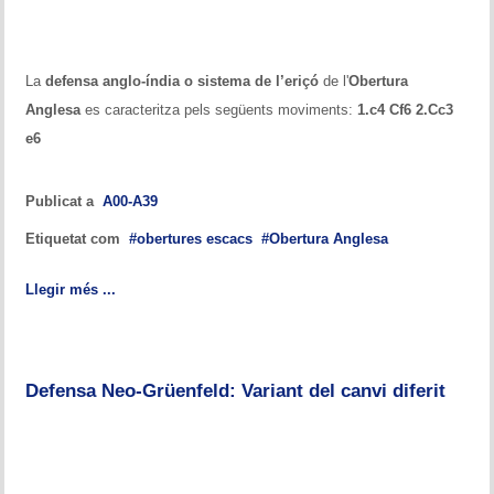
La
defensa anglo-índia o sistema de l’eriçó
de l'
Obertura
Anglesa
es caracteritza pels següents moviments:
1.c4 Cf6 2.Cc3
e6
Publicat a
A00-A39
Etiquetat com
obertures escacs
Obertura Anglesa
Llegir més ...
Defensa Neo-Grüenfeld: Variant del canvi diferit