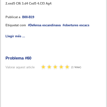
2.exd5 Cf6 3.d4 Cxd5 4.Cf3 Ag4
.
Publicat a
B00-B19
Etiquetat com
Defensa escandinava
obertures escacs
Llegir més ...
Problema #60
Valorar aquest article
(1 Votar)