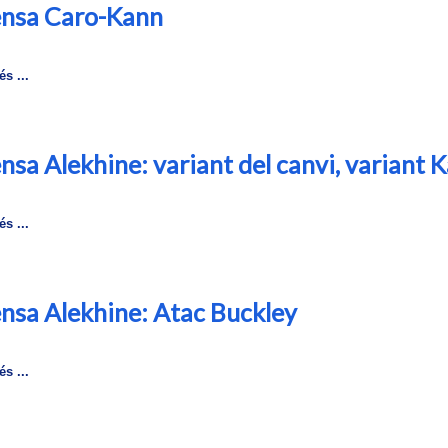
nsa Caro-Kann
s ...
nsa Alekhine: variant del canvi, variant 
s ...
nsa Alekhine: Atac Buckley
s ...