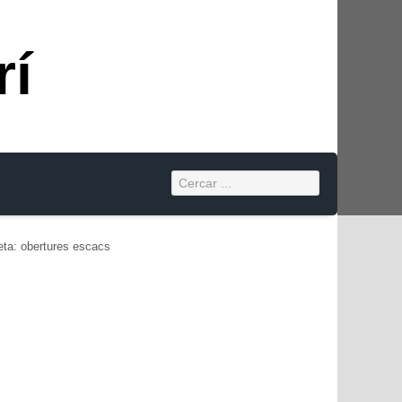
rí
ueta: obertures escacs