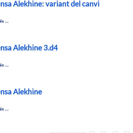
nsa Alekhine: variant del canvi
s ...
nsa Alekhine 3.d4
s ...
nsa Alekhine
s ...