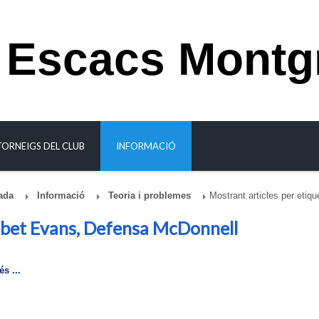
 Escacs Montg
TORNEIGS DEL CLUB
INFORMACIÓ
ada
Informació
Teoria i problemes
Mostrant articles per etiq
et Evans, Defensa McDonnell
s ...