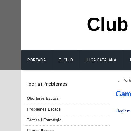
Club
PORTADA
EL CLUB
LLIGA CATALANA
Port
Teoria i Problemes
Gamb
Obertures Escacs
Problemes Escacs
Llegir mé
Tàctica i Estratègia
Llibres Escacs