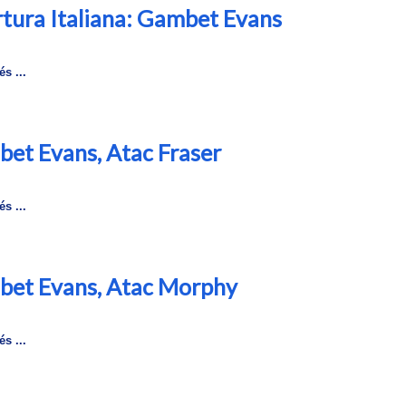
tura Italiana: Gambet Evans
s ...
et Evans, Atac Fraser
s ...
et Evans, Atac Morphy
s ...