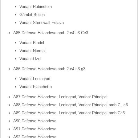
Variant Rubinstein
Gàmbit Bellon
Variant Stonewall Eslava
A85 Defensa Holandesa amb 2.c4 i 3.Cc3
Variant Bladel
Variant Normal
Variant Ozol
A86 Defensa Holandesa amb 2.c4 i 3.g3
Variant Leningrad
Variant Fianchetto
A87 Defensa Holandesa, Leningrad, Variant Principal
A88 Defensa Holandesa, Leningrad, Variant Principal amb 7...c6
A89 Defensa Holandesa, Leningrad, Variant Principal amb Cc6
A90 Defensa Holandesa
A91 Defensa Holandesa
A92 Defensa Holandesa