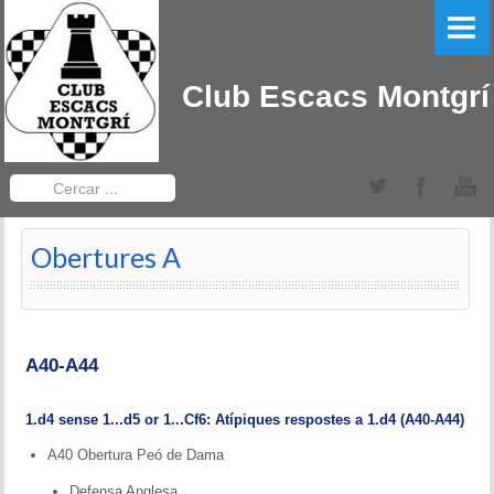
PORTADA
EL CLUB
Club Escacs Montgrí
LLIGA CATALANA
Equips Sèniors
Cercar
...
Equips Sub-12
Obertures A
TORNEIGS DEL CLUB
Obert Baix Ter IRT Sub 2200
A40-A44
Bases 2022
Historial Obert Baix Ter
1.d4 sense 1...d5 or 1...Cf6: Atípiques respostes a 1.d4 (A40-A44)
A40 Obertura Peó de Dama
Torneig d'Edats Montgrí
Defensa Anglesa,