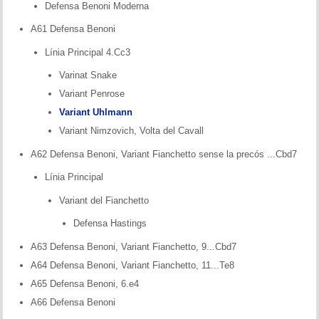
Defensa Benoni Moderna
A61 Defensa Benoni
Línia Principal 4.Cc3
Varinat Snake
Variant Penrose
Variant Uhlmann
Variant Nimzovich, Volta del Cavall
A62 Defensa Benoni, Variant Fianchetto sense la precós ...Cbd7
Línia Principal
Variant del Fianchetto
Defensa Hastings
A63 Defensa Benoni, Variant Fianchetto, 9...Cbd7
A64 Defensa Benoni, Variant Fianchetto, 11...Te8
A65 Defensa Benoni, 6.e4
A66 Defensa Benoni