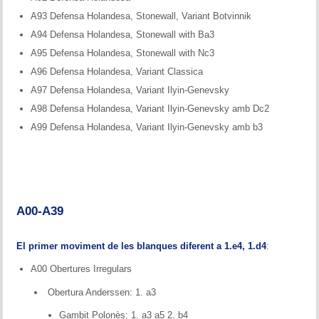
A93 Defensa Holandesa, Stonewall, Variant Botvinnik
A94 Defensa Holandesa, Stonewall with Ba3
A95 Defensa Holandesa, Stonewall with Nc3
A96 Defensa Holandesa, Variant Classica
A97 Defensa Holandesa, Variant Ilyin-Genevsky
A98 Defensa Holandesa, Variant Ilyin-Genevsky amb Dc2
A99 Defensa Holandesa, Variant Ilyin-Genevsky amb b3
A00-A39
El primer moviment de les blanques diferent a 1.e4, 1.d4
:
A00 Obertures Irregulars
Obertura Anderssen: 1. a3
Gambit Polonès: 1. a3 a5 2. b4