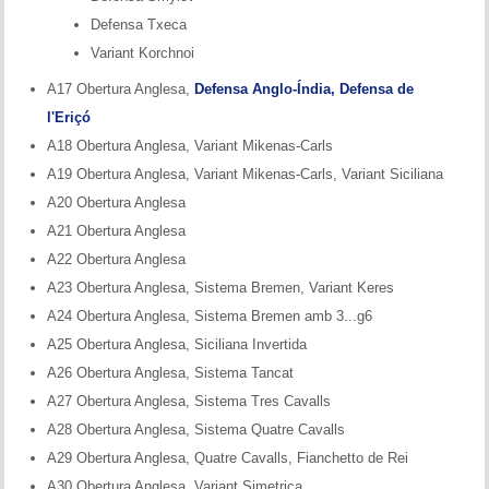
Defensa Txeca
Variant Korchnoi
A17 Obertura Anglesa,
Defensa Anglo-Índia, Defensa de
l'Eriçó
A18 Obertura Anglesa, Variant Mikenas-Carls
A19 Obertura Anglesa, Variant Mikenas-Carls, Variant Siciliana
A20 Obertura Anglesa
A21 Obertura Anglesa
A22 Obertura Anglesa
A23 Obertura Anglesa, Sistema Bremen, Variant Keres
A24 Obertura Anglesa, Sistema Bremen amb 3...g6
A25 Obertura Anglesa, Siciliana Invertida
A26 Obertura Anglesa, Sistema Tancat
A27 Obertura Anglesa, Sistema Tres Cavalls
A28 Obertura Anglesa, Sistema Quatre Cavalls
A29 Obertura Anglesa, Quatre Cavalls, Fianchetto de Rei
A30 Obertura Anglesa, Variant Simetrica