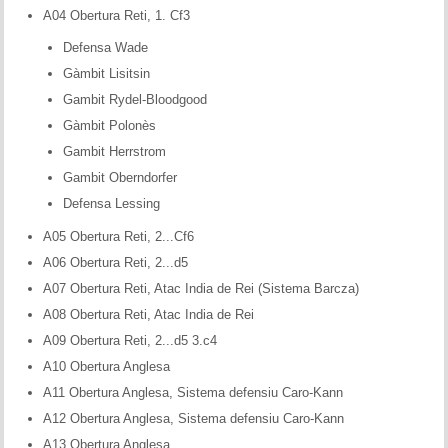
A04 Obertura Reti, 1. Cf3
Defensa Wade
Gàmbit Lisitsin
Gambit Rydel-Bloodgood
Gàmbit Polonès
Gambit Herrstrom
Gambit Oberndorfer
Defensa Lessing
A05 Obertura Reti, 2...Cf6
A06 Obertura Reti, 2...d5
A07 Obertura Reti, Atac India de Rei (Sistema Barcza)
A08 Obertura Reti, Atac India de Rei
A09 Obertura Reti, 2...d5 3.c4
A10 Obertura Anglesa
A11 Obertura Anglesa, Sistema defensiu Caro-Kann
A12 Obertura Anglesa, Sistema defensiu Caro-Kann
A13 Obertura Anglesa