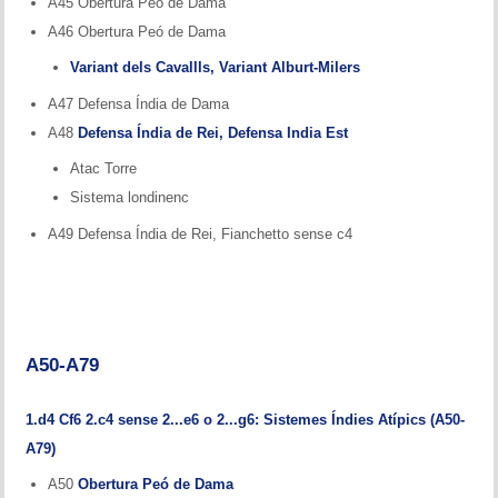
A45 Obertura Peó de Dama
Memòries
A46 Obertura Peó de Dama
Teoria i problemes
Variant dels Cavallls, Variant Alburt-Milers
A47 Defensa Índia de Dama
Obertures
A48
Defensa Índia de Rei, Defensa India Est
Problemes
Atac Torre
Sistema londinenc
Tàctica
A49 Defensa Índia de Rei, Fianchetto sense c4
Llibres
Altres tornejos
A50-A79
1.d4 Cf6 2.c4 sense 2...e6 o 2...g6: Sistemes Índies Atípics (A50-
A79)
A50
Obertura Peó de Dama