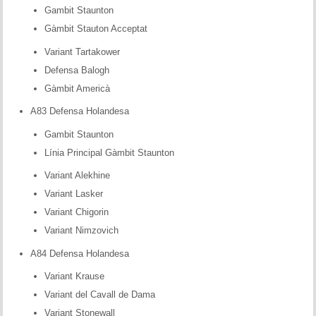
Gambit Staunton
Gàmbit Stauton Acceptat
Variant Tartakower
Defensa Balogh
Gàmbit Americà
A83 Defensa Holandesa
Gambit Staunton
Línia Principal Gàmbit Staunton
Variant Alekhine
Variant Lasker
Variant Chigorin
Variant Nimzovich
A84 Defensa Holandesa
Variant Krause
Variant del Cavall de Dama
Variant Stonewall