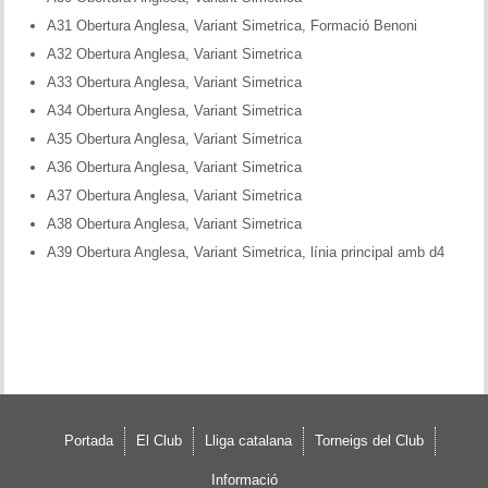
A31 Obertura Anglesa, Variant Simetrica, Formació Benoni
A32 Obertura Anglesa, Variant Simetrica
A33 Obertura Anglesa, Variant Simetrica
A34 Obertura Anglesa, Variant Simetrica
A35 Obertura Anglesa, Variant Simetrica
A36 Obertura Anglesa, Variant Simetrica
A37 Obertura Anglesa, Variant Simetrica
A38 Obertura Anglesa, Variant Simetrica
A39 Obertura Anglesa, Variant Simetrica, línia principal amb d4
Portada
El Club
Lliga catalana
Torneigs del Club
Informació