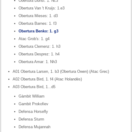
Obertura Dunst: 1. Nc3
Obertura Van 't Kruijs: 1.e3
Obertura Mieses: 1. d3
Obertura Barnes: 1. f3
Obertura Benko: 1. g3
Atac Grob's: 1. g4
Obertura Clemenz: 1. h3
Obertura Desprez: 1. h4
Obertura Amar: 1. Nh3
A01 Obertura Larsen, 1. b3 (Obertura Owen) (Atac Grec)
A02 Obertura Bird, 1. f4 (Atac Holandès)
A03 Obertura Bird, 1...d5
Gàmbit William
Gambit Prokofiev
Defensa Horsefly
Defensa Sturm
Defensa Mujannah