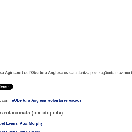
sa Agincourt
de l'
Obertura Anglesa
es caracteritza pels següents movimen
t com
Obertura Anglesa
obertures escacs
s relacionats (per etiqueta)
et Evans, Atac Morphy