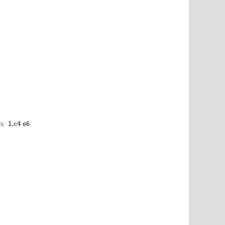
ts:
1.c4 e6