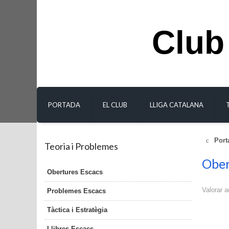
Club
PORTADA
EL CLUB
LLIGA CATALANA
Port
Teoria i Problemes
Ober
Obertures Escacs
Valorar a
Problemes Escacs
Tàctica i Estratègia
Llibres Escacs