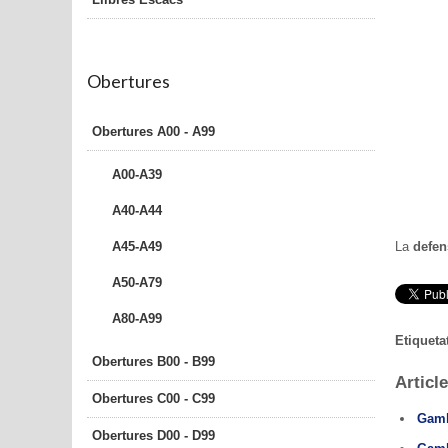
Obertures
Obertures A00 - A99
A00-A39
A40-A44
La
defen
A45-A49
A50-A79
A80-A99
Etiqueta
Obertures B00 - B99
Article
Obertures C00 - C99
Gamb
Obertures D00 - D99