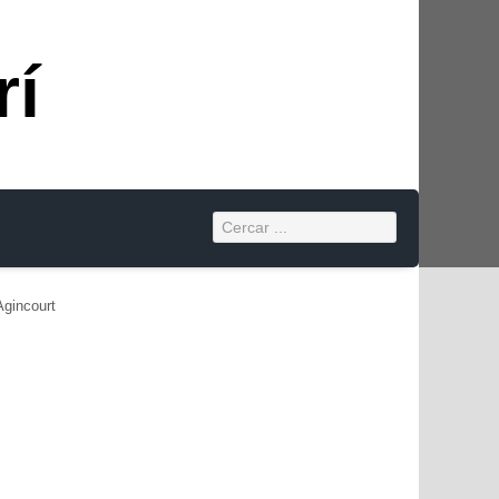
rí
Agincourt