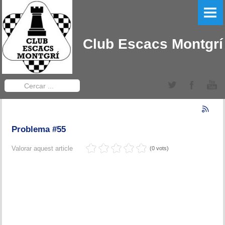
PORTADA
EL CLUB
Club Escacs Montgrí
LLIGA CATALANA
Equips Sèniors
Cercar
...
Equips Sub-12
TORNEIGS DEL CLUB
Problema #55
Obert Baix Ter IRT Sub 2200
Valorar aquest article
(0 vots)
Bases 2022
Historial Obert Baix Ter
Torneig d'Edats Montgrí