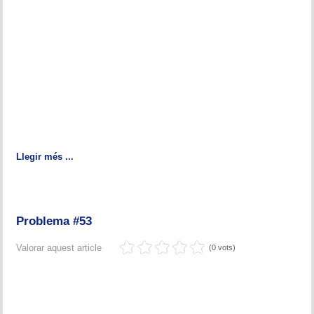
Memòries
Teoria i problemes
Obertures
Problemes
Tàctica
Llegir més ...
Llibres
Altres tornejos
Problema #53
Valorar aquest article
(0 vots)