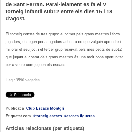
Memòries
de Sant Ferran. Paral·lelament es fa el V
torneig infantil sub12 entre els dies 15 i 18
Teoria i problemes
d'agost.
Obertures
El torneig consta de tres grups: el primer pels grans mestres i forts
jugadors, el segon per a jugadors adults o no que vulguin aprendre i
Problemes
millorar el seu joc, i el tercer grup reservat pels més petits de sub12
Tàctica
que jugant al costat dels grans mestres és una molt bona oportunitat
per a veure com juguen els escacs.
Llibres
Llegir
3590
vegades
Altres tornejos
Publicat a
Club Escacs Montgrí
Etiquetat com
torneig escacs
escacs figueres
Articles relacionats (per etiqueta)