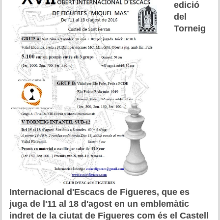
edició
Historial del torneig Montgrí
del
Torneig
Torneig de Nadal
Historial del torneig de Nadal
Torneig Social
Historial del torneig social
Torneig Llampec
Historial del torneig llampec
Escacs Actius
INFORMACIÓ
Internacional d'Escacs de Figueres, que es
juga de l'11 al 18 d'agost en un emblemàtic
Història del club
indret de la ciutat de Figueres com és el Castell