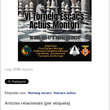
Llegir
2738
vegades
Etiquetat com
torneig escacs
escacs actius
Articles relacionats (per etiqueta)