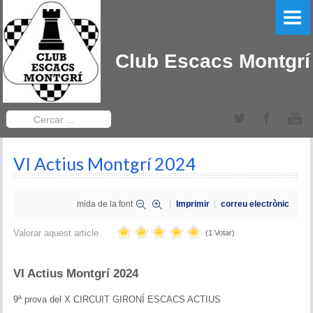
PORTADA
EL CLUB
Club Escacs Montgrí
LLIGA CATALANA
Equips Sèniors
Cercar
...
Equips Sub-12
VI Actius Montgrí 2024
TORNEIGS DEL CLUB
Obert Baix Ter IRT Sub 2200
mida de la font
Imprimir
correu electrònic
Bases 2022
Valorar aquest article
(1 Votar)
Historial Obert Baix Ter
VI Actius Montgrí 2024
Torneig d'Edats Montgrí
9ª prova del X CIRCUIT GIRONÍ ESCACS ACTIUS