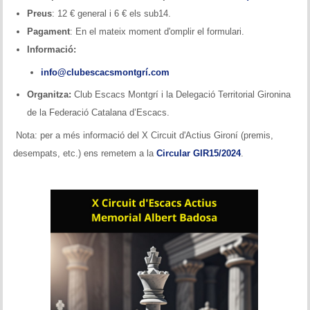
Memòries
Preus
: 12 € general i 6 € els sub14.
Pagament
: En el mateix moment d'omplir el formulari.
Teoria i problemes
Informació:
Obertures
info@clubescacsmontgrí.com
Organitza:
Club Escacs Montgrí i la Delegació Territorial Gironina
Problemes
de la Federació Catalana d’Escacs.
Tàctica
Nota: per a més informació del X Circuit d'Actius Gironí (premis,
desempats, etc.) ens remetem a la
Circular GIR15/2024
.
Llibres
Altres tornejos