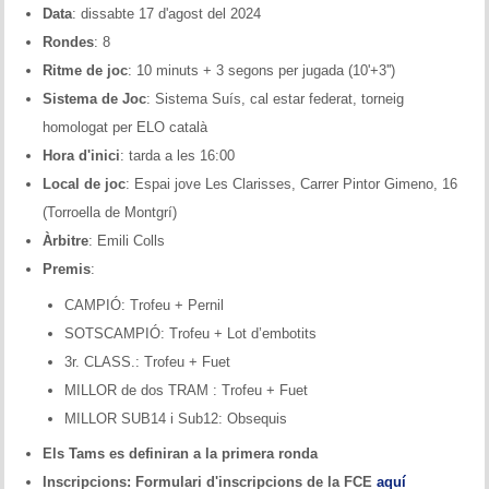
Data
: dissabte 17 d'agost del 2024
Historial del torneig Montgrí
Rondes
: 8
Torneig de Nadal
Ritme de joc
: 10 minuts + 3 segons per jugada (10'+3'')
Sistema de Joc
: Sistema Suís, cal estar federat, torneig
Historial del torneig de Nadal
homologat per ELO català
Hora d'inici
: tarda a les 16:00
Torneig Social
Local de joc
: Espai jove Les Clarisses, Carrer Pintor Gimeno, 16
Historial del torneig social
(Torroella de Montgrí)
Àrbitre
: Emili Colls
Torneig Llampec
Premis
:
CAMPIÓ: Trofeu + Pernil
Historial del torneig llampec
SOTSCAMPIÓ: Trofeu + Lot d’embotits
Escacs Actius
3r. CLASS.: Trofeu + Fuet
MILLOR de dos TRAM : Trofeu + Fuet
INFORMACIÓ
MILLOR SUB14 i Sub12: Obsequis
Història del club
Els Tams es definiran a la primera ronda
Inscripcions: Formulari d'inscripcions de la FCE
aquí