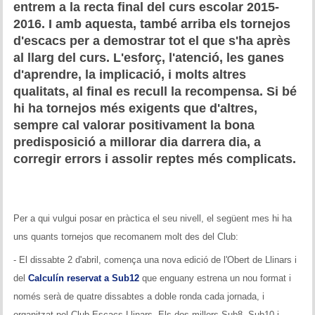
entrem a la recta final del curs escolar 2015-
Historial del torneig Montgrí
2016. I amb aquesta, també arriba els tornejos
d'escacs per a demostrar tot el que s'ha après
Torneig de Nadal
al llarg del curs. L'esforç, l'atenció, les ganes
d'aprendre, la implicació, i molts altres
Historial del torneig de Nadal
qualitats, al final es recull la recompensa. Si bé
Torneig Social
hi ha tornejos més exigents que d'altres,
sempre cal valorar positivament la bona
Historial del torneig social
predisposició a millorar dia darrera dia, a
corregir errors i assolir reptes més complicats.
Torneig Llampec
Historial del torneig llampec
Per a qui vulgui posar en pràctica el seu nivell, el següent mes hi ha
Escacs Actius
uns quants tornejos que recomanem molt des del Club:
INFORMACIÓ
- El dissabte 2 d'abril, comença una nova edició de l'Obert de Llinars i
del
Calculín reservat a Sub12
que enguany estrena un nou format i
Història del club
només serà de quatre dissabtes a doble ronda cada jornada, i
organitzat pel Club Escacs Llinars. Els dos millors Sub8, Sub10 i