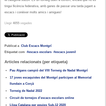
tingui llicència federativa, amb ganes de passar una tarda jugant a
escacs i conèixer molts amics i amigues!
Llegir
4055
vegades
Publicat a
Club Escacs Montgrí
Etiquetat com
escacs escolars
escacs juvenil
Articles relacionats (per etiqueta)
Pau Algans campió del VIII Torneig de Nadal Montgrí
17 joves escaquistes del Montgrí participen al Memorial
Ilundain a Corçà
Torneig de Nadal 2022
Circuit de tornejos d’escacs escolars online
Lliga Catalana per equips Sub-12 2020