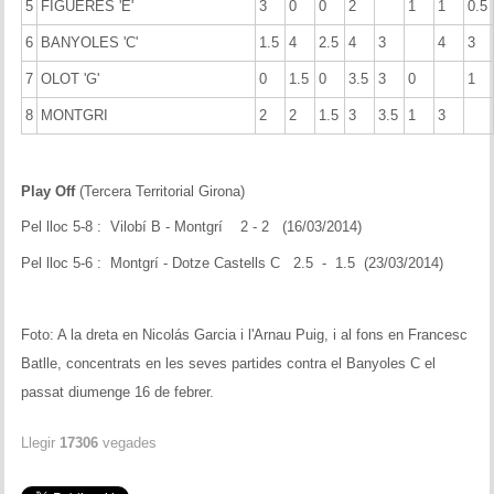
5
FIGUERES 'E'
3
0
0
2
1
1
0.5
6
BANYOLES 'C'
1.5
4
2.5
4
3
4
3
7
OLOT 'G'
0
1.5
0
3.5
3
0
1
8
MONTGRI
2
2
1.5
3
3.5
1
3
Play Off
(Tercera Territorial Girona)
Pel lloc 5-8 : Vilobí B - Montgrí 2 - 2 (16/03/2014)
Pel lloc 5-6 : Montgrí - Dotze Castells C 2.5 - 1.5 (23/03/2014)
Foto: A la dreta en Nicolás Garcia i l'Arnau Puig, i al fons en Francesc
Batlle, concentrats en les seves partides contra el Banyoles C el
passat diumenge 16 de febrer.
Llegir
17306
vegades