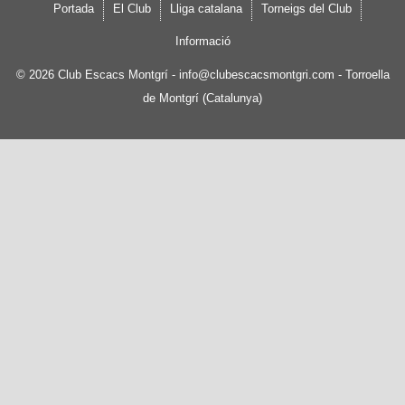
Portada
El Club
Lliga catalana
Torneigs del Club
Informació
© 2026
Club Escacs Montgrí
-
info@clubescacsmontgri.com
- Torroella
de Montgrí (Catalunya)