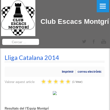
PORTADA
EL CLUB
Club Escacs Montgrí
LLIGA CATALANA
Equips Sèniors
Cercar
...
Equips Sub-12
Lliga Catalana 2014
TORNEIGS DEL CLUB
Obert Baix Ter IRT Sub 2200
Imprimir
correu electrònic
Bases 2022
Valorar aquest article
(1 Votar)
Historial Obert Baix Ter
Torneig d'Edats Montgrí
Resultats del l'Equip Montgrí