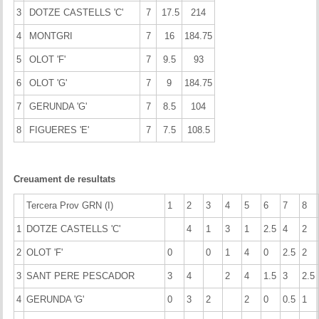
Memòries
3
DOTZE CASTELLS 'C'
7
17.5
214
4
MONTGRI
7
16
184.75
Teoria i problemes
5
OLOT 'F'
7
9.5
93
Obertures
6
OLOT 'G'
7
9
184.75
Problemes
7
GERUNDA 'G'
7
8.5
104
8
FIGUERES 'E'
7
7.5
108.5
Tàctica
Llibres
Creuament de resultats
Altres tornejos
Tercera Prov GRN (I)
1
2
3
4
5
6
7
8
1
DOTZE CASTELLS 'C'
4
1
3
1
2.5
4
2
2
OLOT 'F'
0
0
1
4
0
2.5
2
3
SANT PERE PESCADOR
3
4
2
4
1.5
3
2.5
4
GERUNDA 'G'
0
3
2
2
0
0.5
1