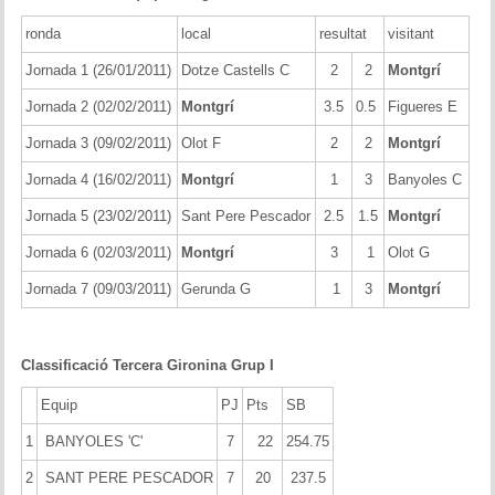
Historial del torneig Montgrí
ronda
local
resultat
visitant
Torneig de Nadal
Jornada 1 (26/01/2011)
Dotze Castells C
2
2
Montgrí
Jornada 2 (02/02/2011)
Montgrí
3.5
0.5
Figueres E
Historial del torneig de Nadal
Jornada 3 (09/02/2011)
Olot F
2
2
Montgrí
Torneig Social
Jornada 4 (16/02/2011)
Montgrí
1
3
Banyoles C
Historial del torneig social
Jornada 5 (23/02/2011)
Sant Pere Pescador
2.5
1.5
Montgrí
Jornada 6 (02/03/2011)
Montgrí
3
1
Olot G
Torneig Llampec
Jornada 7 (09/03/2011)
Gerunda G
1
3
Montgrí
Historial del torneig llampec
Escacs Actius
Classificació Tercera Gironina Grup I
Equip
PJ
Pts
SB
INFORMACIÓ
1
BANYOLES 'C'
7
22
254.75
Història del club
2
SANT PERE PESCADOR
7
20
237.5