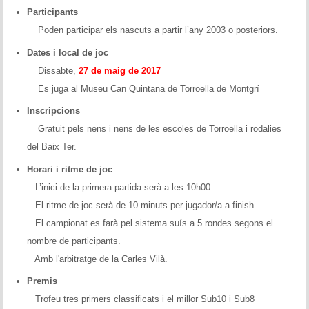
Historial del torneig Montgrí
Participants
Poden participar els nascuts a partir l’any 2003 o posteriors.
Torneig de Nadal
Dates i local de joc
Dissabte,
27 de maig de 2017
Historial del torneig de Nadal
Es juga al Museu Can Quintana de Torroella de Montgrí
Torneig Social
Inscripcions
Gratuit pels nens i nens de les escoles de Torroella i rodalies
Historial del torneig social
del Baix Ter.
Torneig Llampec
Horari i ritme de joc
L’inici de la primera partida serà a les 10h00.
Historial del torneig llampec
El ritme de joc serà de 10 minuts per jugador/a a finish.
El campionat es farà pel sistema suís a 5 rondes segons el
Escacs Actius
nombre de participants.
INFORMACIÓ
Amb l'arbitratge de la Carles Vilà.
Premis
Història del club
Trofeu tres primers classificats i el millor Sub10 i Sub8