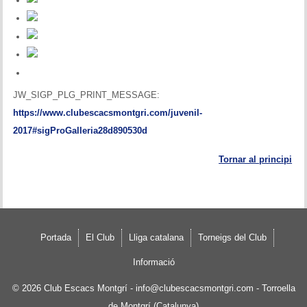
JW_SIGP_PLG_PRINT_MESSAGE:
https://www.clubescacsmontgri.com/juvenil-
2017#sigProGalleria28d890530d
Tornar al principi
Portada
El Club
Lliga catalana
Torneigs del Club
Informació
© 2026
Club Escacs Montgrí
-
info@clubescacsmontgri.com
- Torroella
de Montgrí (Catalunya)