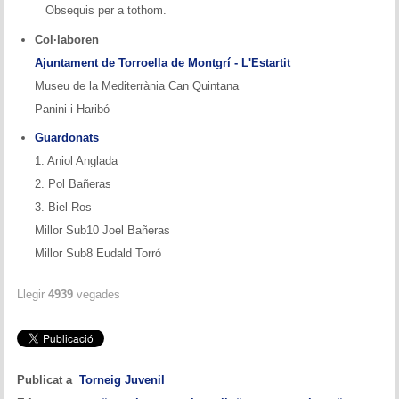
Memòries
Obsequis per a tothom.
Col·laboren
Teoria i problemes
Ajuntament de Torroella de Montgrí - L'Estartit
Museu de la Mediterrània Can Quintana
Obertures
Panini i Haribó
Problemes
Guardonats
1. Aniol Anglada
Tàctica
2. Pol Bañeras
Llibres
3. Biel Ros
Millor Sub10 Joel Bañeras
Altres tornejos
Millor Sub8 Eudald Torró
Llegir
4939
vegades
Publicat a
Torneig Juvenil