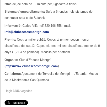
ritme de joc serà de 10 minuts per jugador/a a finish.
Sistema d’emparellaments:
Suís a 6 rondes i els sistemes de
desempat serà el de Bulcholz.
Informació:
Carles Vilà, telf.620.196.558 i mail:
info@clubescacsmontgri.com
Premis:
Copa al millor sub18. Copes al primer, segon i tercer
classificats del sub12. Copes els tres millors classificats menor de 9
anys (1,2 i 3 de primària). Medalla per a tothom.
Organita:
Club d’Escacs Montgrí
(
http://www.clubescacsmontgri.com
)
Col·labora:
Ajuntament de Torroella de Montgrí – L’Estartit, Museu
de la Mediterrània Can Quintana
Llegir
3486
vegades