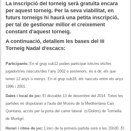
Memòries
La inscripció del torneig serà gratuïta encara
per aquest torneig. Per la seva viabilitat, en
Teoria i problemes
futurs torneigs hi haurà una petita inscripció,
per tal de gestionar millor el creixement
Obertures
constant d'aquest torneig.
A continuació, detallem les bases del III
Problemes
Torneig Nadal d'escacs:
Tàctica
Participants:
En el grup sub12 poden participar tots/es els/les
Llibres
jugadors/es nascuts/des l’any 2002 o posteriors, és a dir, els que
tenen 12 anys o menys. En el grup sub18, els nascuts entre els anys
Altres tornejos
1996 i 2001.
Dates i local de joc:
El dissabte 13 de desembre del 2014. Totes les
partides es disputaran a l'aula del Museu de la Mediterrània Can
Quintana, accés per la porta del carrer lateral (c/Dolors) de Torroella
de Montgrí.
Horari i ritme de joc:
L’inici de la primera partida serà a les 15h30. El