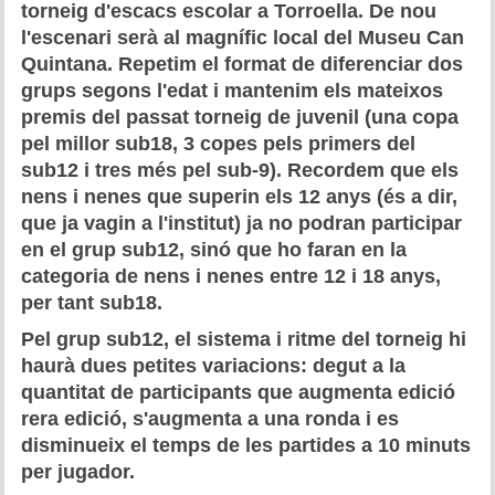
torneig d'escacs escolar a Torroella. De nou
Historial del torneig Montgrí
l'escenari serà al magnífic local del Museu Can
Quintana. Repetim el format de diferenciar dos
Torneig de Nadal
grups segons l'edat i mantenim els mateixos
premis del passat torneig de juvenil (una copa
Historial del torneig de Nadal
pel millor sub18, 3 copes pels primers del
Torneig Social
sub12 i tres més pel sub-9). Recordem que els
nens i nenes que superin els 12 anys (és a dir,
Historial del torneig social
que ja vagin a l'institut) ja no podran participar
en el grup sub12, sinó que ho faran en la
Torneig Llampec
categoria de nens i nenes entre 12 i 18 anys,
per tant sub18.
Historial del torneig llampec
Pel grup sub12, el sistema i ritme del torneig hi
Escacs Actius
haurà dues petites variacions: degut a la
quantitat de participants que augmenta edició
INFORMACIÓ
rera edició, s'augmenta a una ronda i es
disminueix el temps de les partides a 10 minuts
Història del club
per jugador.