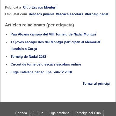
Publicat a
Club Escacs Montgrí
Etiquetat com
escacs juvenil
escacs escolars
torneig nadal
Articles relacionats (per etiqueta)
Pau Algans campió del VIII Torneig de Nadal Montgrí
17 joves escaquistes del Montgrí participen al Memorial
Ilundain a Corçà
Torneig de Nadal 2022
Circuit de tornejos d’escacs escolars online
Lliga Catalana per equips Sub-12 2020
Tornar al principi
Portada
El Club
Lliga catalana
Torneigs del Club