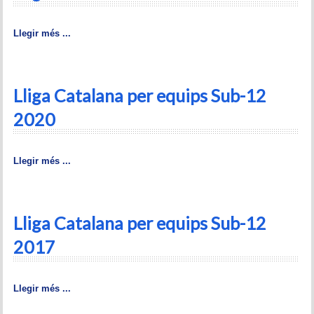
Historial del torneig Montgrí
Llegir més ...
Torneig de Nadal
Historial del torneig de Nadal
Lliga Catalana per equips Sub-12
Torneig Social
2020
Historial del torneig social
Llegir més ...
Torneig Llampec
Historial del torneig llampec
Lliga Catalana per equips Sub-12
Escacs Actius
2017
INFORMACIÓ
Llegir més ...
Història del club