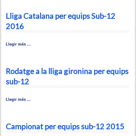
Memòries
Lliga Catalana per equips Sub-12
Teoria i problemes
2016
Obertures
Problemes
Llegir més ...
Tàctica
Rodatge a la lliga gironina per equips
Llibres
sub-12
Altres tornejos
Llegir més ...
Campionat per equips sub-12 2015