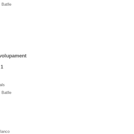
 Batlle
volupament
 1
als
 Batlle
lanco