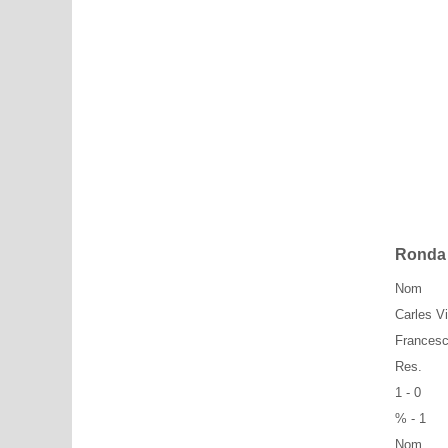
Ronda
Nom
Carles Vi
Francesc
Res.
1 - 0
% - 1
Nom