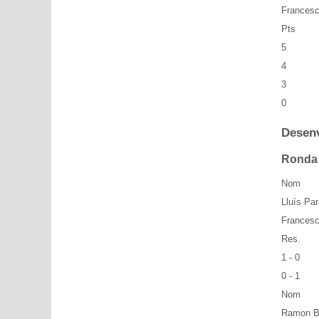
Francesc
Pts
5
4
3
0
Desen
Ronda
Nom
Lluís Par
Francesc
Res.
1 - 0
0 - 1
Nom
Ramon B