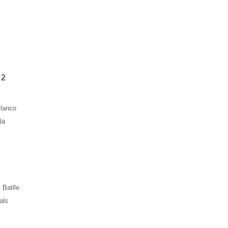
 2
lanco
là
 Batlle
als