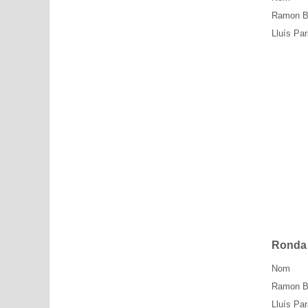
Ramon B
Lluís Par
Ronda
Nom
Ramon B
Lluís Par