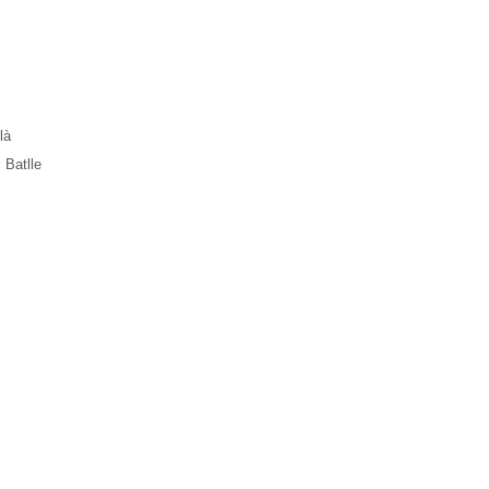
là
 Batlle