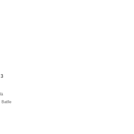
 3
là
 Batlle