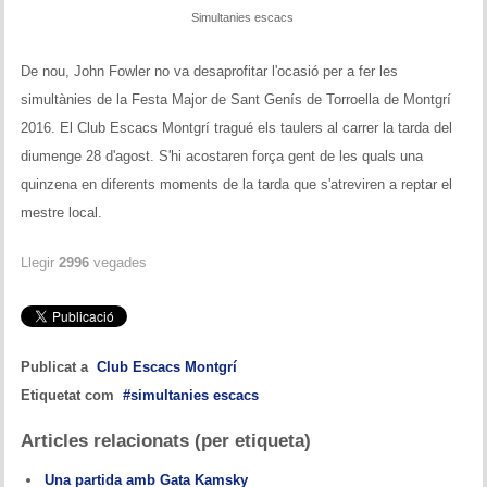
Historial del torneig Montgrí
Simultanies escacs
Torneig de Nadal
De nou, John Fowler no va desaprofitar l'ocasió per a fer les
simultànies de la Festa Major de Sant Genís de Torroella de Montgrí
Historial del torneig de Nadal
2016. El Club Escacs Montgrí tragué els taulers al carrer la tarda del
diumenge 28 d'agost. S'hi acostaren força gent de les quals una
Torneig Social
quinzena en diferents moments de la tarda que s'atreviren a reptar el
Historial del torneig social
mestre local.
Torneig Llampec
Llegir
2996
vegades
Historial del torneig llampec
Escacs Actius
Publicat a
Club Escacs Montgrí
Etiquetat com
simultanies escacs
INFORMACIÓ
Articles relacionats (per etiqueta)
Història del club
Una partida amb Gata Kamsky