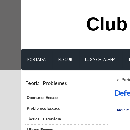
Club
PORTADA
EL CLUB
LLIGA CATALANA
Port
Teoria i Problemes
Defe
Obertures Escacs
Problemes Escacs
Llegir mé
Tàctica i Estratègia
Llibres Escacs