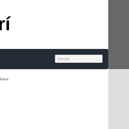
rí
iliana