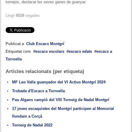
tornejos, destacar les seves ganes de guanyar.
Memòries
Llegir
8028
vegades
Teoria i problemes
Obertures
Problemes
Publicat a
Club Escacs Montgrí
Etiquetat com
escacs escolars
escacs edats
escacs a
Tàctica
Torroella
Llibres
Articles relacionats (per etiqueta)
Altres tornejos
MF Leo Valle guanyador del VI Actius Montgrí 2024
Trobada d'Escacs a Torroella
Pau Algans campió del VIII Torneig de Nadal Montgrí
17 joves escaquistes del Montgrí participen al Memorial
Ilundain a Corçà
Torneig de Nadal 2022