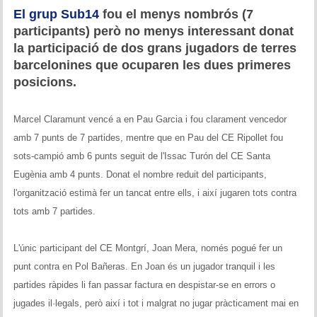
Historial del torneig Montgrí
El grup Sub14
fou el menys nombrós (7
participants) però no menys interessant donat
Torneig de Nadal
la participació de dos grans jugadors de terres
barcelonines que ocuparen les dues primeres
Historial del torneig de Nadal
posicions.
Torneig Social
Marcel Claramunt vencé a en Pau Garcia i fou clarament vencedor
Historial del torneig social
amb 7 punts de 7 partides, mentre que en Pau del CE Ripollet fou
sots-campió amb 6 punts seguit de l'Issac Turón del CE Santa
Torneig Llampec
Eugènia amb 4 punts. Donat el nombre reduit del participants,
l'organització estimà fer un tancat entre ells, i així jugaren tots contra
Historial del torneig llampec
tots amb 7 partides.
Escacs Actius
L'únic participant del CE Montgrí, Joan Mera, només pogué fer un
INFORMACIÓ
punt contra en Pol Bañeras. En Joan és un jugador tranquil i les
partides ràpides li fan passar factura en despistar-se en errors o
Història del club
jugades il·legals, però així i tot i malgrat no jugar pràcticament mai en