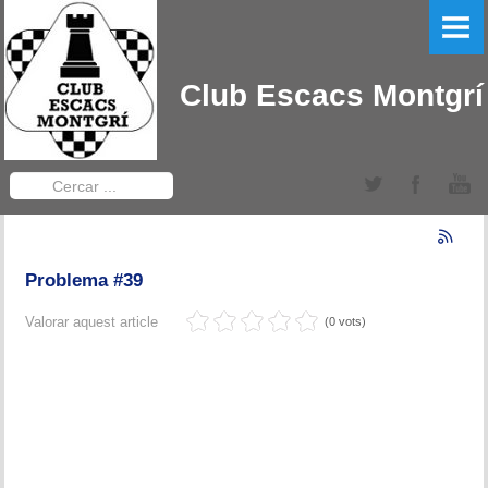
PORTADA
EL CLUB
Club Escacs Montgrí
LLIGA CATALANA
Equips Sèniors
Cercar
...
Equips Sub-12
TORNEIGS DEL CLUB
Problema #39
Obert Baix Ter IRT Sub 2200
Valorar aquest article
(0 vots)
Bases 2022
Historial Obert Baix Ter
Torneig d'Edats Montgrí