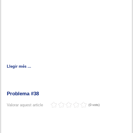
Memòries
Teoria i problemes
Obertures
Problemes
Tàctica
Llegir més ...
Llibres
Altres tornejos
Problema #38
Valorar aquest article
(0 vots)