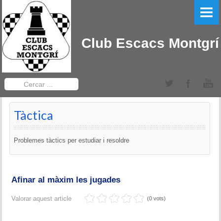
PORTADA
EL CLUB
Club Escacs Montgrí
LLIGA CATALANA
Equips Sèniors
Cercar
...
Equips Sub-12
Tàctica
TORNEIGS DEL CLUB
Problemes tàctics per estudiar i resoldre
Obert Baix Ter IRT Sub 2200
Bases 2022
Afinar al màxim les jugades
Historial Obert Baix Ter
Valorar aquest article
(0 vots)
Torneig d'Edats Montgrí