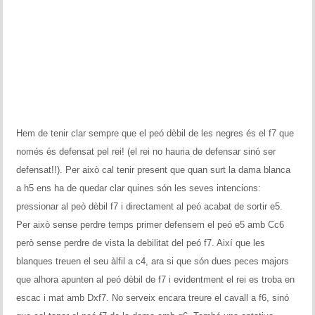
Hem de tenir clar sempre que el peó dèbil de les negres és el f7 que
només és defensat pel rei! (el rei no hauria de defensar sinó ser
defensat!!). Per això cal tenir present que quan surt la dama blanca
a h5 ens ha de quedar clar quines són les seves intencions:
pressionar al peò dèbil f7 i directament al peó acabat de sortir e5.
Per això sense perdre temps primer defensem el peó e5 amb Cc6
però sense perdre de vista la debilitat del peó f7. Així que les
blanques treuen el seu àlfil a c4, ara si que són dues peces majors
que alhora apunten al peó dèbil de f7 i evidentment el rei es troba en
escac i mat amb Dxf7. No serveix encara treure el cavall a f6, sinó