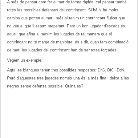
A més de pensar com fer el mat de forma ràpida, cal pensar també
Historial del torneig Montgrí
totes les possibles defenses del contrincant. Si bé hi ha molts
camins que porten el mat i més si tenim un contrincant fluixet que
Torneig de Nadal
no veu el que li estem preperant. Però un bon jugador d'escacs és
Historial del torneig de Nadal
aquell que afina al màxim les jugades de tal manera que el
contrincant no té marge de maniobre, és a dir, quan fem combinació
Torneig Social
de mat, les jugades del contrincant han de ser totes forçades.
Historial del torneig social
Vegem un exemple:
Aquí les blanques tenen tres possibles respostes: Dh6, Df6 i Dd4.
Torneig Llampec
Però d'aquestes tres jugades només una és la més fina i deixa a les
negres sense defensa possible. Quina és?
Historial del torneig llampec
Escacs Actius
INFORMACIÓ
Història del club