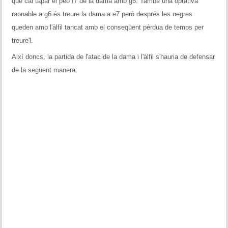
que cal tapar el peó f7 de la dama amb g6. També una optativa
raonable a g6 és treure la dama a e7 però després les negres
queden amb l'àlfil tancat amb el conseqüent pèrdua de temps per
treure'l.
Així doncs, la partida de l'atac de la dama i l'àlfil s'hauria de defensar
de la següent manera: