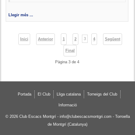
Llegir més ...
3
Inici
Anterior
1
2
4
Següent
Final
Pàgina 3 de 4
Portada
El Club
Lliga catalana
Torneigs del Club
Informació
© 2026
Club Escacs Montgrí
-
info@clubescacsmontgri.com
- Torroella
de Montgrí (Catalunya)