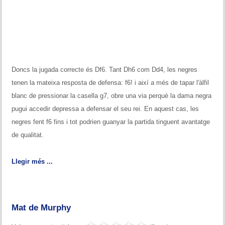
Memòries
Teoria i problemes
Obertures
Doncs la jugada correcte és Df6. Tant Dh6 com Dd4, les negres
Problemes
tenen la mateixa resposta de defensa: f6! i així a més de tapar l'àlfil
Tàctica
blanc de pressionar la casella g7, obre una via perquè la dama negra
pugui accedir depressa a defensar el seu rei. En aquest cas, les
Llibres
negres fent f6 fins i tot podrien guanyar la partida tinguent avantatge
de qualitat.
Altres tornejos
Llegir més ...
Mat de Murphy