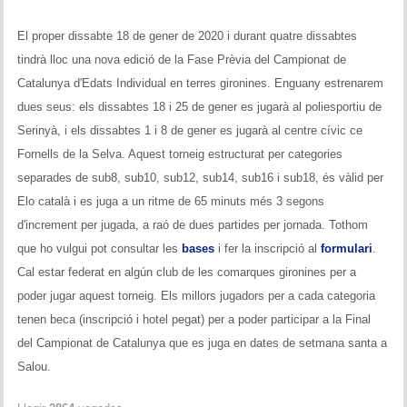
Historial del torneig Montgrí
El proper dissabte 18 de gener de 2020 i durant quatre dissabtes
Torneig de Nadal
tindrà lloc una nova edició de la Fase Prèvia del Campionat de
Catalunya d'Edats Individual en terres gironines. Enguany estrenarem
Historial del torneig de Nadal
dues seus: els dissabtes 18 i 25 de gener es jugarà al poliesportiu de
Serinyà, i els dissabtes 1 i 8 de gener es jugarà al centre cívic ce
Torneig Social
Fornells de la Selva. Aquest torneig estructurat per categories
Historial del torneig social
separades de sub8, sub10, sub12, sub14, sub16 i sub18, és vàlid per
Elo català i es juga a un ritme de 65 minuts més 3 segons
Torneig Llampec
d'increment per jugada, a raó de dues partides per jornada. Tothom
que ho vulgui pot consultar les
bases
i fer la inscripció al
formulari
.
Historial del torneig llampec
Cal estar federat en algún club de les comarques gironines per a
Escacs Actius
poder jugar aquest torneig. Els millors jugadors per a cada categoria
tenen beca (inscripció i hotel pegat) per a poder participar a la Final
INFORMACIÓ
del Campionat de Catalunya que es juga en dates de setmana santa a
Salou.
Història del club